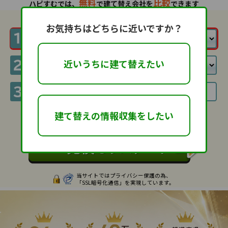
無料
比較
ハピすむでは、
で建て替え会社を
できます
お気持ちはどちらに近いですか？
近いうちに建て替えたい
建て替えの情報収集をしたい
利用規約
に同意して
当サイトではプライバシー保護の為、
「SSL暗号化通信」を実現しています。