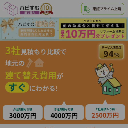
3社
サービス満足度
見積もり比較で
94
%
地元の
建て替え費用
が
すぐ
にわかる!
C社見積もり額
A社見積もり額
B社見積もり額
2500万円
3000万円
4000万円