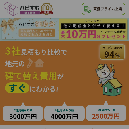
3社
サービス満足度
見積もり比較で
94
%
地元の
建て替え費用
が
すぐ
にわかる!
C社見積もり額
A社見積もり額
B社見積もり額
2500万円
3000万円
4000万円