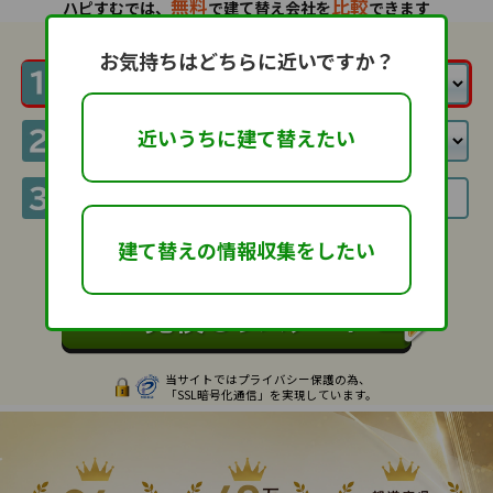
無料
比較
ハピすむでは、
で建て替え会社を
できます
お気持ちはどちらに近いですか？
近いうちに建て替えたい
建て替えの情報収集をしたい
利用規約
に同意して
当サイトではプライバシー保護の為、
「SSL暗号化通信」を実現しています。