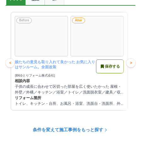
Before
After
Be
娘たちの意見も取り入れて良かった お気に入り
キッ
<
>
保存する
はサンルーム。全面改装
[BXゆとりフォーム株式会社]
[施工
相談内容
相談
子供の成長に合わせて区切った部屋を広く使いたかった 屋根・
キッ
外壁／外構／キッチン／浴室／トイレ／洗面脱衣室／建具／収
リフ
納／内装
リフォーム箇所
キッ
トイレ、キッチン・台所、お風呂・浴室、洗面台・洗面所、外
構・エクステリア、屋根・屋根塗装、その他
条件を変えて施工事例をもっと探す