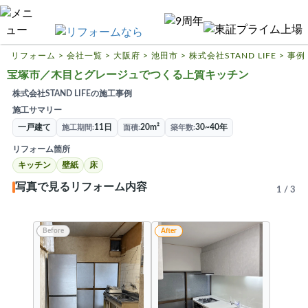
リフォームTOP
ハピすむリフォームとは
リフォーム
>
会社一覧
>
大阪府
>
池田市
>
株式会社STAND LIFE
>
事例
宝塚市／木目とグレージュでつくる上質キッチン
リフォームの基礎知識
株式会社STAND LIFEの施工事例
リフォーム費用相場
施工サマリー
一戸建て
11日
20m²
30~40年
施工期間
面積
築年数
リフォーム補助金
リフォーム箇所
リフォーム会社一覧
キッチン
壁紙
床
写真で見るリフォーム内容
1
/
3
閉じる
Before
After