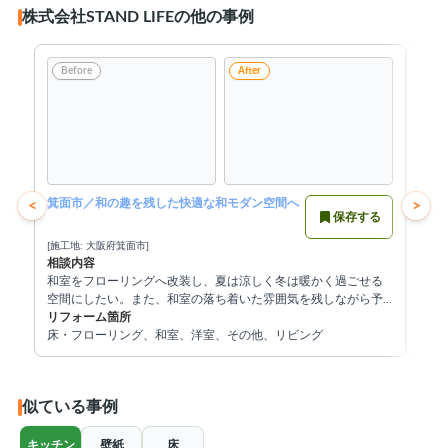
株式会社STAND LIFEの他の事例
Before
After
Be
箕面市／和の趣を残した快適な和モダン空間へ
宝塚
<
>
保存する
[施工地: 大阪府箕面市]
[施工
相談内容
相談
和室をフローリングへ改装し、夏は涼しく冬は暖かく過ごせる
玄関
空間にしたい。また、和室の落ち着いた雰囲気を残しながら予
ザイ
算に配慮したリフォームを希望されていました。
リフォーム箇所
リフ
床・フローリング、和室、洋室、その他、リビング
床・
似ている事例
キッチン
壁紙
床