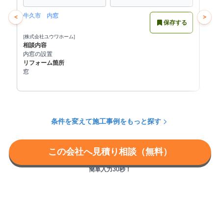
牛久市 内窓
先進
<
>
保存する
[株式会社ユウワホーム]
[伊藤
相談内容
相談
内窓の設置
室内
リフォーム箇所
ノベ
窓
リフ
窓
条件を変えて施工事例をもっと探す
この会社へ見積り相談（無料）
簡単入力30秒！