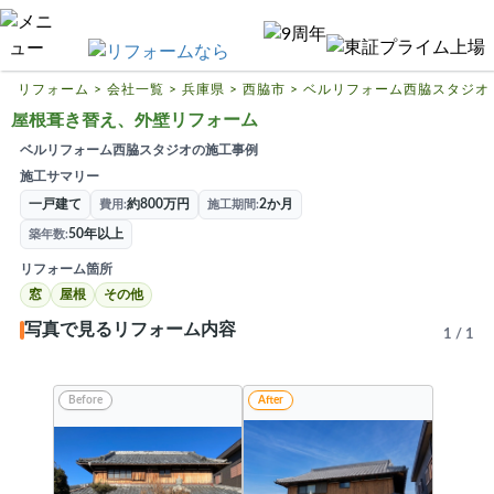
リフォームTOP
ハピすむリフォームとは
リフォーム
>
会社一覧
>
兵庫県
>
西脇市
>
ベルリフォーム西脇スタジオ
屋根葺き替え、外壁リフォーム
リフォームの基礎知識
ベルリフォーム西脇スタジオの施工事例
リフォーム費用相場
施工サマリー
一戸建て
約800万円
2か月
費用
施工期間
リフォーム補助金
50年以上
築年数
リフォーム会社一覧
リフォーム箇所
窓
屋根
その他
閉じる
写真で見るリフォーム内容
1
/
1
Before
After