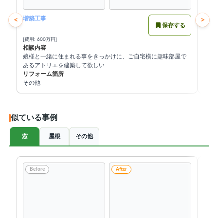
増築工事
玄関
<
>
保存する
[費用: 600万円]
[費用:
相談内容
相談
娘様と一緒に住まれる事をきっかけに、ご自宅横に趣味部屋で
利便
あるアトリエを建築して欲しい
断熱
リフォーム箇所
リフ
その他
玄関
似ている事例
窓
屋根
その他
Before
After
Be