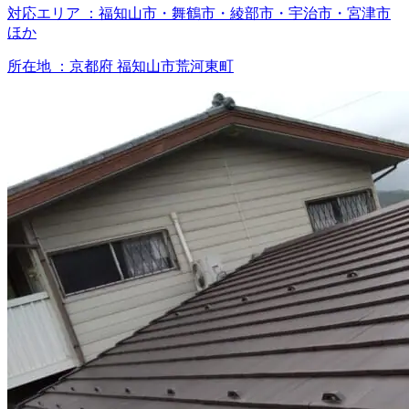
対応エリア
：
福知山市・舞鶴市・綾部市・宇治市・宮津市
ほか
所在地
：
京都府 福知山市荒河東町