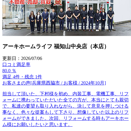
アーキホームライフ 福知山中央店（本店）
更新日：2026/07/06
口コミ満足率
80.0
％
満足 4件・残念 1件
お客さまの声
[兵庫県西脇市 / お客様 / 2024年10月]
担当して頂いた、下村様を初め、内装工事、電機工事、リフ
ォームに携わっていただいた全ての方が、本当にとても親切
で、私達の要望も取り入れながら、決して意見を押しつける
事なく、色々な提案もして下さり、想像していた以上のリフ
ォームができました。次回、リフォームする時もアーキホー
ム様にお願いしたいと思います。