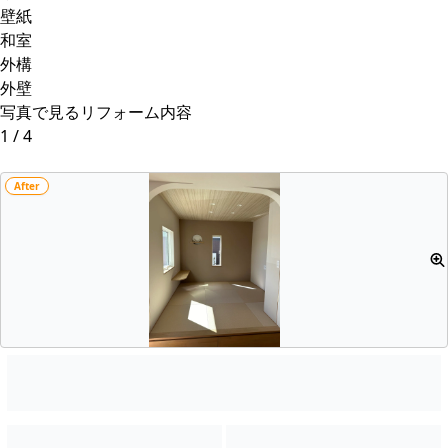
壁紙
和室
外構
外壁
写真で見るリフォーム内容
1
/
4
After