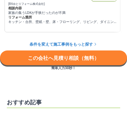
[BXゆとりフォーム株式会社]
[
相談内容
家族の集うLDKが手狭だったのが不満
リフォーム箇所
キッチン・台所、壁紙・壁、床・フローリング、リビング、ダイニン
グ
条件を変えて施工事例をもっと探す
この会社へ見積り相談（無料）
簡単入力30秒！
おすすめ記事