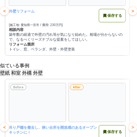
<
>
外壁リフォーム
保存する
[施工地: 愛知県一宮市 / 費用: 230万円]
[
相談内容
築年数の経過で外壁の汚れ等が気になり始めた。相場が分からないの
で、なるべくリーズナブルな提案をしてほしい。
リフォーム箇所
トイレ、窓、ベランダ、外壁・外壁塗装
似ている事例
壁紙
和室
外構
外壁
Before
After
<
>
吊り戸棚を撤去し、狭い台所を開放感のあるオープン
保存する
キッチンに！