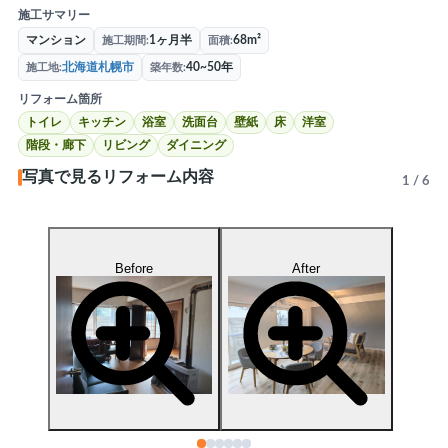
施工サマリー
マンション
1ヶ月半
68m²
施工期間
面積
北海道札幌市
40~50年
施工地
築年数
リフォーム箇所
閉じる
トイレ
キッチン
浴室
洗面台
壁紙
床
洋室
階段・廊下
リビング
ダイニング
写真で見るリフォーム内容
1
/
6
After
Before