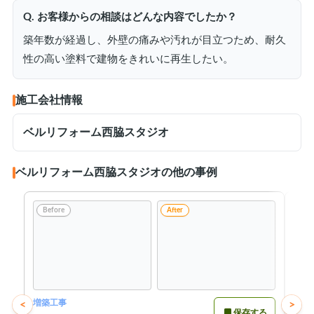
Q. お客様からの相談はどんな内容でしたか？
築年数が経過し、外壁の痛みや汚れが目立つため、耐久
性の高い塗料で建物をきれいに再生したい。
施工会社情報
ベルリフォーム西脇スタジオ
ベルリフォーム西脇スタジオの他の事例
Before
After
Be
増築工事
屋根
<
>
保存する