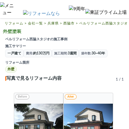
リフォームTOP
ハピすむリフォームとは
リフォーム
>
会社一覧
>
兵庫県
>
西脇市
>
ベルリフォーム西脇スタジオ
外壁塗装
リフォームの基礎知識
ベルリフォーム西脇スタジオの施工事例
リフォーム費用相場
施工サマリー
一戸建て
約130万円
3週間
30~40年
費用
施工期間
築年数
リフォーム補助金
リフォーム箇所
リフォーム会社一覧
外壁
写真で見るリフォーム内容
1
/
1
閉じる
Before
After