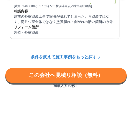
[費用: 2480000万円 / ガイソー横浜港南店／株式会社建尚]
[株式
相談内容
相談
以前の外壁塗装工事で塗膜が膨れてしまった。再塗装ではな
アパ
く、尚且つ家全体ではなく塗膜膨れ・剥がれの酷い箇所のみ外
リフ
壁カバーをしたいとの事でした。
リフォーム箇所
外壁
外壁・外壁塗装
条件を変えて施工事例をもっと探す
この会社へ見積り相談（無料）
簡単入力30秒！