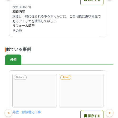
[費用: 600万円]
[費用:
相談内容
相談
娘様と一緒に住まれる事をきっかけに、ご自宅横に趣味部屋で
築5
あるアトリエを建築して欲しい
量化
リフォーム箇所
まし
リフ
その他
窓、
似ている事例
外壁
Before
After
Be
外壁一部張替え工事
外壁
<
>
保存する