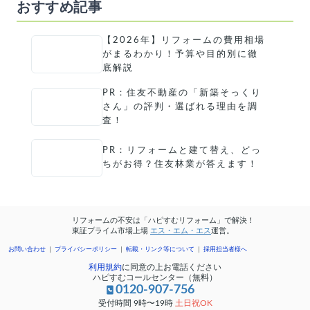
おすすめ記事
【2026年】リフォームの費用相場
がまるわかり！予算や目的別に徹
底解説
PR：住友不動産の「新築そっくり
さん」の評判・選ばれる理由を調
査！
PR：リフォームと建て替え、どっ
ちがお得？住友林業が答えます！
リフォームの不安は「ハピすむリフォーム」で解決！
東証プライム市場上場
エス・エム・エス
運営。
お問い合わせ
プライバシーポリシー
転載・リンク等について
採用担当者様へ
利用規約
に同意の上お電話ください
ハピすむコールセンター（無料）
0120-907-756
受付時間 9時〜19時
土日祝OK