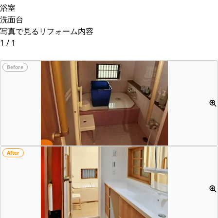
浴室
洗面台
写真で見るリフォーム内容
1
/
1
Before
After