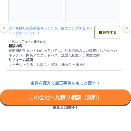
<
>
タイル貼りの赤茶系キッチンを、白のシンプルなダイ
保存する
ニングキッチンに！
[BXゆとりフォーム株式会社]
[
相談内容
短期間の住まいとわかっていても、住み心地のよい部屋にしたかった
キッチン／内装／ユニットバス／洗面化粧室／子供室収納
リフォーム箇所
キッチン・台所、お風呂・浴室、洗面台・洗面所
条件を変えて施工事例をもっと探す
この会社へ見積り相談（無料）
簡単入力30秒！