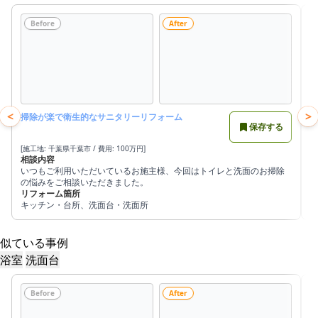
Before
After
<
>
掃除が楽で衛生的なサニタリーリフォーム
保存する
[施工地: 千葉県千葉市 / 費用: 100万円]
[
相談内容
いつもご利用いただいているお施主様、今回はトイレと洗面のお掃除
の悩みをご相談いただきました。
リフォーム箇所
キッチン・台所、洗面台・洗面所
似ている事例
浴室
洗面台
Before
After