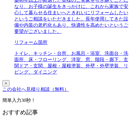
築40年以上が経過した奥様のご実家を引き継ぐことに
なり、お子様の誕生をきっかけに、これから家族で安
心して暮らせる住まいへときれいにリフォームしたい
というご相談をいただきました。長年使用してきた設
備や内装の老朽化もあり、快適性を高めたいというご
要望がございました。
リフォーム箇所
トイレ、キッチン・台所、お風呂・浴室、洗面台・洗
面所、床・フローリング、洋室、窓、階段・廊下、玄
関ドア・玄関、屋根・屋根塗装、外壁・外壁塗装、リ
ビング、ダイニング
>
この会社へ見積り相談（無料）
簡単入力30秒！
おすすめ記事