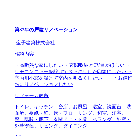
築37年の戸建リノベーション
[金子建築株式会社]
相談内容
・高断熱な家にしたい ・玄関収納とTV台がほしい ・
リモコンニッチを設けてスッキリした印象にしたい ・
室内用小窓を設けて室内を明るくしたい ・お値打
ちにリノベーションしたい
リフォーム箇所
トイレ、キッチン・台所、お風呂・浴室、洗面台・洗
面所、壁紙・壁、床・フローリング、和室、洋室、
窓、階段・廊下、玄関ドア・玄関、ベランダ、外壁・
外壁塗装、リビング、ダイニング