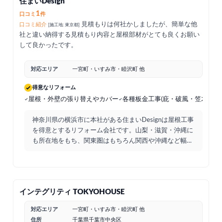
住まいDesign
1
口コミ
件
見積もりは何社かしましたが、簡単な他
口コミ紹介
[施工地: 東京都]
社と違い納得する見積もり内容と屋根部材がとても良くお願い
して良かったです。
対応エリア
一宮町・いすみ市・睦沢町 他
得意なリフォーム
屋根・外壁の張り替えやカバー
各種板金工事(庇・破風・笠木
塗
神奈川県の横浜市に本社がある住まいDesignは屋根工事
を得意とするリフォーム会社です。山梨・滋賀・沖縄に
も所在地をもち、関東圏はもちろん関西や沖縄など幅広
い地
...
インテグリティ TOKYOHOUSE
対応エリア
一宮町・いすみ市・睦沢町 他
住所
千葉県千葉市中央区