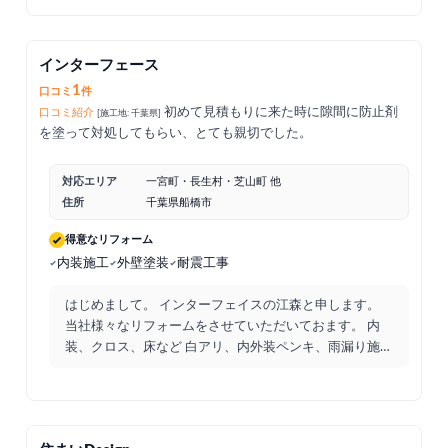
インターフェース
1
口コミ
件
初めて見積もりに来た時に隙間に防止剤
口コミ紹介
[施工地: 千葉県]
を塗って対処してもらい、とても親切でした。
対応エリア
一宮町・長生村・芝山町 他
住所
千葉県船橋市
得意なリフォーム
内装施工
外壁塗装
耐震工事
はじめまして。 インターフェイスの江森と申します。
当社様々なリフォームをさせていただいておます。 内
装、クロス、床など 白アリ、内外装ペンキ、雨漏り施
工 など
...