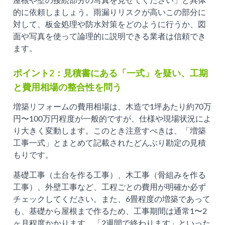
屋根や壁の接続部分の写真を見せてください」と具体
的に依頼しましょう。雨漏りリスクが高いこの部分に
対して、板金処理や防水対策をどのように行うか、図
面や写真を使って論理的に説明できる業者は信頼でき
ます。
ポイント2：見積書にある「一式」を疑い、工期
と費用相場の整合性を問う
増築リフォームの費用相場は、木造で1坪あたり約70万
円〜100万円程度が一般的ですが、仕様や現場状況によ
り大きく変動します。このとき注意すべきは、「増築
工事一式」とまとめて記載されたどんぶり勘定の見積
もりです。
基礎工事（土台を作る工事）、木工事（骨組みを作る
工事）、外壁工事など、工程ごとの費用が明確か必ず
チェックしてください。また、6畳程度の増築であって
も、基礎から屋根まで作るため、工事期間は通常1〜2
ヶ月程度かかります。「2週間で終わります」といった