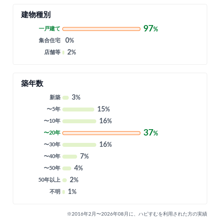
建物種別
97
一戸建て
%
0
集合住宅
%
2
店舗等
%
築年数
3
新築
%
15
〜5年
%
16
〜10年
%
37
〜20年
%
16
〜30年
%
7
〜40年
%
4
〜50年
%
2
50年以上
%
1
不明
%
※2016年2月〜2026年08月に、ハピすむを利用された方の実績