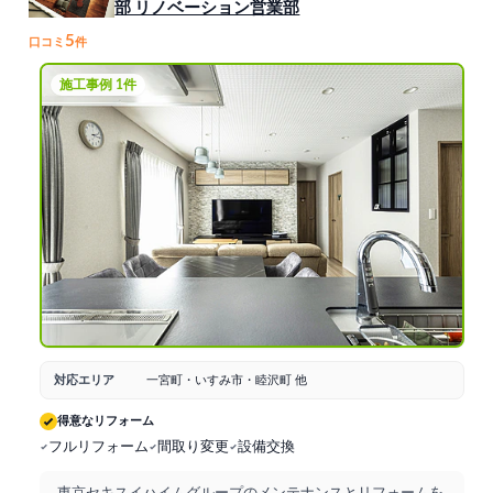
部 リノベーション営業部
5
口コミ
件
施工事例 1件
対応エリア
一宮町・いすみ市・睦沢町 他
得意なリフォーム
フルリフォーム
間取り変更
設備交換