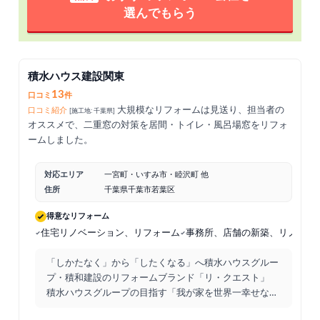
選んでもらう
積水ハウス建設関東
13
口コミ
件
大規模なリフォームは見送り、担当者の
口コミ紹介
[施工地: 千葉県]
オススメで、二重窓の対策を居間・トイレ・風呂場窓をリフォ
ームしました。
対応エリア
一宮町・いすみ市・睦沢町 他
住所
千葉県千葉市若葉区
得意なリフォーム
住宅リノベーション、リフォーム
事務所、店舗の新築、リノベー
「しかたなく」から「したくなる」へ積水ハウスグルー
プ・積和建設のリフォームブランド「リ・クエスト」
積水ハウスグループの目指す「我が家を世界一幸せな場
所にする」
...