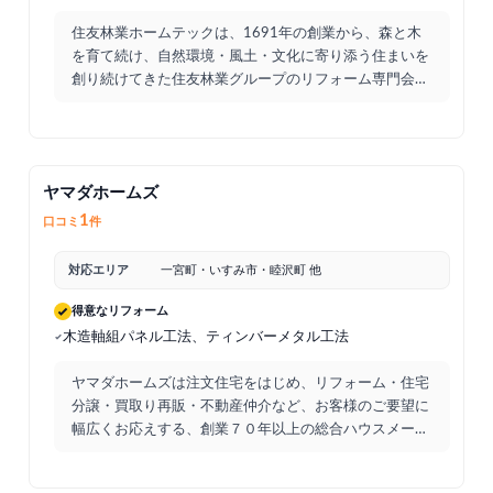
住友林業ホームテックは、1691年の創業から、森と木
を育て続け、自然環境・風土・文化に寄り添う住まいを
創り続けてきた住友林業グループのリフォーム専門会
社。戸建て
...
ヤマダホームズ
1
口コミ
件
対応エリア
一宮町・いすみ市・睦沢町 他
得意なリフォーム
木造軸組パネル工法、ティンバーメタル工法
ヤマダホームズは注文住宅をはじめ、リフォーム・住宅
分譲・買取り再販・不動産仲介など、お客様のご要望に
幅広くお応えする、創業７０年以上の総合ハウスメーカ
ーです。