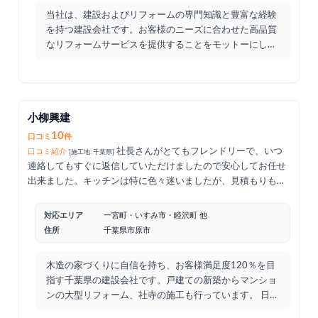
当社は、建設およびリフォームの専門知識と豊富な経験
を持つ建設会社です。お客様のニーズに合わせた高品質
なリフォームサービスを提供することをモットーにして
おり、常に
...
小柳興建
10
口コミ
件
社長さんがとてもフレンドリーで、いつ
口コミ紹介
[施工地: 千葉県]
連絡してもすぐに返信していただけましたので安心してお任せ
出来ました。キッチンは特に色々迷いましたが、見積もりも何
度も出して頂き、工事中の追加にも対応して頂けました。小柳
興建さんにお願いして良かったです。ありがとうございまし
対応エリア
一宮町・いすみ市・睦沢町 他
た。
住所
千葉県市原市
木造の家づくりに自信を持ち、お客様満足度120％を目
指す千葉県の建設会社です。戸建ての新築からマンショ
ンの大型リフォーム、社寺の施工も行っています。 日
本の伝統
...