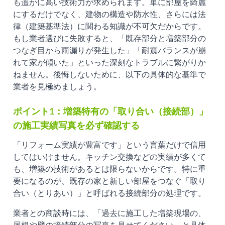
も遥かに高い技術力が求められます。単に部屋を綺麗
にするだけでなく、建物の構造や防水性、さらには法
律（建築基準法）に関わる知識が不可欠だからです。
もし業者選びに失敗すると、「既存部分と増築部分の
つなぎ目から雨漏りが発生した」「耐震バランスが崩
れて家が傾いた」といった深刻なトラブルに繋がりか
ねません。後悔しないために、以下の具体的な基準で
業者を見極めましょう。
ポイント1：増築特有の「取り合い（接続部）」
の施工実績写真を必ず確認する
「リフォーム実績が豊富です」という言葉だけで信用
してはいけません。キッチン交換などの実績が多くて
も、増築の技術があるとは限らないからです。特に重
要になるのが、既存の家と新しい部屋をつなぐ「取り
合い（とりあい）」と呼ばれる接続部分の処理です。
業者との商談時には、「過去に施工した増築現場の、