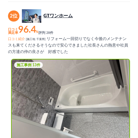
2位
GTワンホーム
96.4
口コミ
%
満足率
評判 28件
リフォーム一回切りでなく今後のメンテナン
口コミ紹介
[施工地: 千葉県]
スも来てくださるそうなので安心できました社長さんの熱意や社員
の方達の仲の良さが 好感でした
施工事例 13件