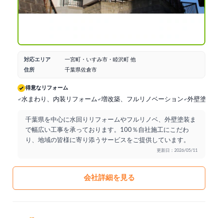
対応エリア
一宮町・いすみ市・睦沢町 他
住所
千葉県佐倉市
得意なリフォーム
水まわり、内装リフォーム
増改築、フルリノベーション
外壁塗装
千葉県を中心に水回りリフォームやフルリノベ、外壁塗装ま
で幅広い工事を承っております。100％自社施工にこだわ
り、地域の皆様に寄り添うサービスをご提供しています。
更新日：2026/05/11
会社詳細を見る