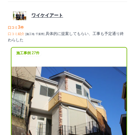
ワイケイアート
3
口コミ
件
具体的に提案してもらい、工事も予定通り終
口コミ紹介
[施工地: 千葉県]
わらした
施工事例 27件