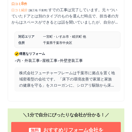
8
口コミ
件
すでの工事は完了しています。元々つい
口コミ紹介
[施工地: 千葉県]
ていたドアとは別のタイプのものを選んだ時点で、担当者の方
からはスペースができるとは話を聞いていましたが、自分が想
像していた以上にスペースができてしまって気になっていると
ころではあります。ドアの交換自体は綺麗にされているので満
対応エリア
一宮町・いすみ市・睦沢町 他
足です。
住所
千葉県千葉市中央区
得意なリフォーム
内・外装工事
屋根工事
外壁塗装工事
株式会社フューチャーフレームは千葉市に拠点を置く地
域密着型の会社です。 「床下の環境改善で家屋と家族
の健康を守る」をスローガンに、シロアリ駆除から床下
の調湿剤の
...
＼1分で自分にぴったりな会社が分かる！／
おすすめリフォーム会社を
無料