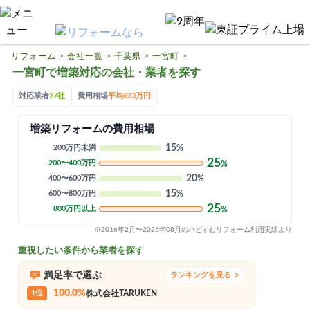
リフォームTOP
ハピすむリフォームとは
リフォーム
>
会社一覧
>
千葉県
>
一宮町
>
一宮町で増築対応の会社・業者を探す
リフォームの基礎知識
対応業者
27社
費用相場
平均623万円
リフォーム費用相場
増築リフォームの費用相場
リフォーム補助金
15
200万円未満
%
リフォーム会社一覧
25
200〜400万円
%
20
400〜600万円
%
15
600〜800万円
%
閉じる
25
800万円以上
%
※2016年2月〜2026年08月のハピすむリフォーム利用実績より
重視したい条件から業者を探す
満足率で選ぶ
ランキングを見る ＞
100.0%
1位
株式会社TARUKEN