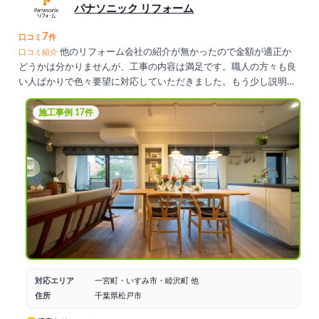
パナソニック リフォーム
7
口コミ
件
他のリフォーム会社の紹介が無かったので金額が適正か
口コミ紹介
どうかは分かりませんが、工事の内容は満足です。職人の方々も良
い人ばかりで色々要望に対応していただきました。もう少し説明が
聞きたいと思った所もありましたが、総体的に納得のいく仕上がり
です。
施工事例 17件
対応エリア
一宮町・いすみ市・睦沢町 他
住所
千葉県松戸市