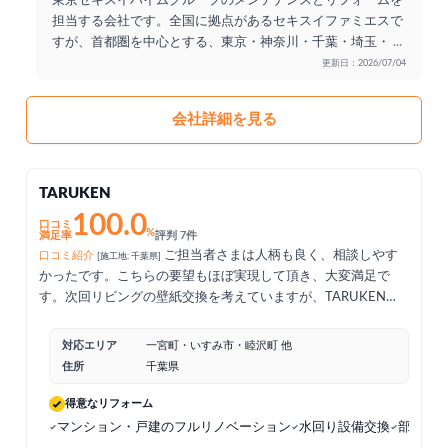
東京セキスイハイムグループのメンテナンスとリフォームを
担当する会社です。全国に拠点があるセキスイファミエスで
すが、首都圏を中心とする、東京・神奈川・千葉・埼玉・
...
更新日：2026/07/04
会社詳細を見る
TARUKEN
100.0
口コミ
%
満足率
評判 7件
ご担当者さまは人柄も良く、相談しやす
口コミ紹介
[施工地: 千葉県]
かったです。こちらの要望もほぼ実現して頂き、大変満足で
す。次回リビングの壁紙交換を考えていますが、TARUKENさ
んにお任せしようかと思っています。今回は良い業者をご紹介
頂き、ありがとうございました。
対応エリア
一宮町・いすみ市・睦沢町 他
住所
千葉県
得意なリフォーム
マンション・戸建のフルリノベーション
水回り設備交換
部分リ