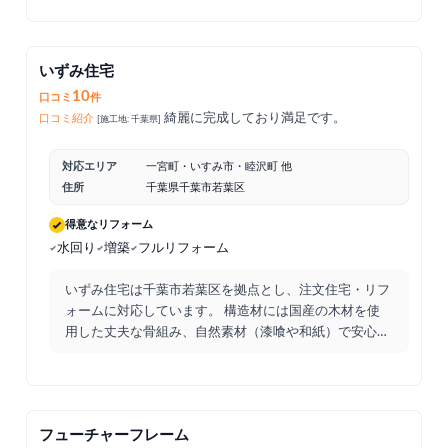
いずみ住宅
10
口コミ
件
綺麗に完成しており満足です。
口コミ紹介
[施工地: 千葉県]
対応エリア
一宮町・いすみ市・睦沢町 他
住所
千葉県千葉市若葉区
得意なリフォーム
水回り
増築
フルリフォーム
いずみ住宅は千葉市若葉区を拠点とし、注文住宅・リフ
ォームに対応しています。 構造材には国産の木材を使
用した丈夫な骨組み、自然素材（漆喰や和紙）で安心快
適な住まい
...
フューチャーフレーム