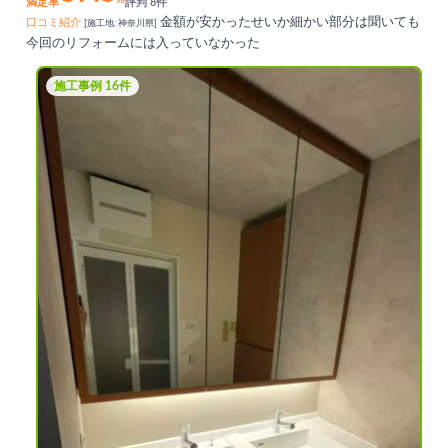
満足率
評判 8件
金額が安かったせいか細かい部分は聞いても
口コミ紹介
[施工地: 神奈川県]
今回のリフォームには入っていなかった
施工事例 16件