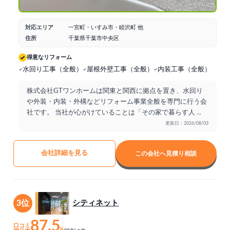
対応エリア
一宮町・いすみ市・睦沢町 他
住所
千葉県千葉市中央区
得意なリフォーム
水回り工事（全般）
屋根外壁工事（全般）
内装工事（全般）
株式会社GTワンホームは関東と関西に拠点を置き、水回り
や外装・内装・外構などリフォーム事業全般を専門に行う会
社です。 当社が心がけていることは「その家で暮らす人
...
更新日：2026/08/03
会社詳細を見る
この会社へ見積り相談
3位
シティネット
87.5
口コミ
%