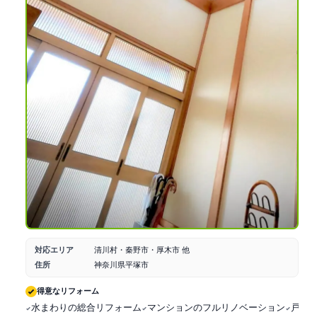
対応エリア
清川村・秦野市・厚木市 他
住所
神奈川県平塚市
得意なリフォーム
水まわりの総合リフォーム
マンションのフルリノベーション
戸建