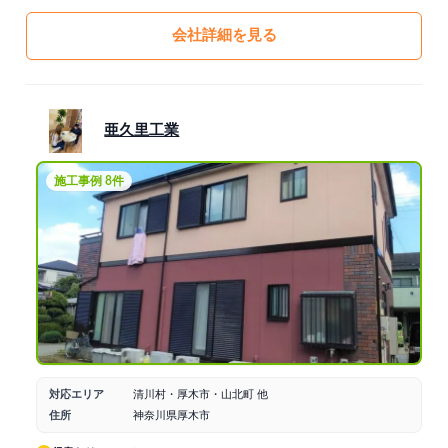
会社詳細を見る
亜久里工業
施工事例 8件
対応エリア
清川村・厚木市・山北町 他
住所
神奈川県厚木市