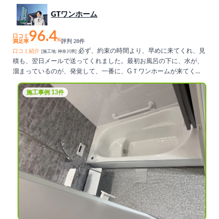
GTワンホーム
96.4
口コミ
%
満足率
評判 28件
必ず、約束の時間より、早めに来てくれ、見
口コミ紹介
[施工地: 神奈川県]
積も、翌日メールで送ってくれました。最初お風呂の下に、水が、
溜まっているのが、発覚して、一番に、GＴワンホームが来てくま
した。他は、数日遅れ、前日に、時間を変更してとか言われ、一社
は、断ってしまいました。費用は、一番お安かった。ただ、お風呂
施工事例 13件
場の基礎が、大分劣化してるので、リフォームすることにしまし
た。こちらの予定に、ほぼ合わせて頂き打合せが、迅速で、良かっ
た。