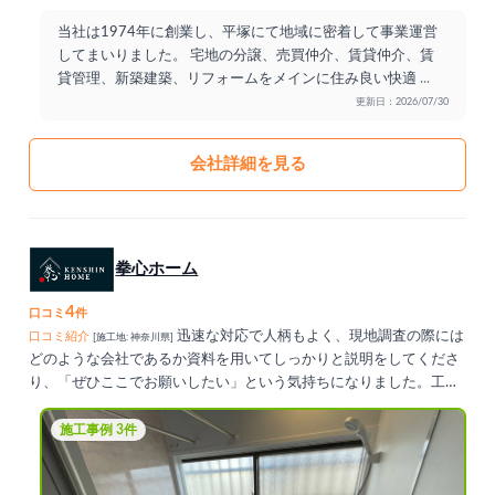
当社は1974年に創業し、平塚にて地域に密着して事業運営
してまいりました。 宅地の分譲、売買仲介、賃貸仲介、賃
貸管理、新築建築、リフォームをメインに住み良い快適
...
更新日：2026/07/30
会社詳細を見る
拳心ホーム
4
口コミ
件
迅速な対応で人柄もよく、現地調査の際には
口コミ紹介
[施工地: 神奈川県]
どのような会社であるか資料を用いてしっかりと説明をしてくださ
り、「ぜひここでお願いしたい」という気持ちになりました。工事
ももちろん丁寧で作業終了後の掃除や、1週間後のアフターフォロ
ーも素晴らしかったです。
施工事例 3件