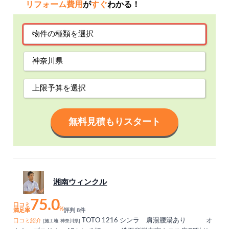
リフォーム費用
が
すぐ
わかる！
無料見積もりスタート
湘南ウィンクル
75.0
口コミ
%
満足率
評判 8件
TOTO 1216 シンラ 肩湯腰湯あり オ
口コミ紹介
[施工地: 神奈川県]