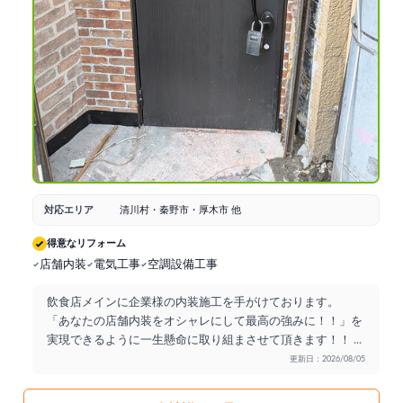
対応エリア
清川村・秦野市・厚木市 他
得意なリフォーム
店舗内装
電気工事
空調設備工事
飲食店メインに企業様の内装施工を手がけております。
「あなたの店舗内装をオシャレにして最高の強みに！！」を
実現できるように一生懸命に取り組まさせて頂きます！！
...
更新日：2026/08/05