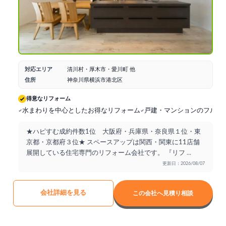
対応エリア
清川村・厚木市・愛川町 他
住所
神奈川県横浜市港北区
得意なリフォーム
水まわりを中心としたお得なリフォーム
戸建・マンションのフルリ
★ハピすむ成約件数1位 大阪府・兵庫県・奈良県１位・東
京都・京都府３位★ スペースアップは関西・関東に11店舗
展開している住宅専門のリフォーム会社です。 『リフ
...
更新日：2026/08/07
会社詳細を見る
この会社へ見積り相談