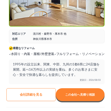
対応エリア
清川村・秦野市・厚木市 他
住所
神奈川県厚木市
得意なリフォーム
水回り・内装・屋根/外壁塗装
フルリフォーム・リノベーション
断
1995年の設立以来、関東、中部、九州の1都6県に24店舗を
展開。延べ16万件以上の実績を重ね、多くのお客さまに安
心・安全で快適な暮らしを提供しています。
更新日：2026/08/03
会社詳細を見る
この会社へ見積り相談