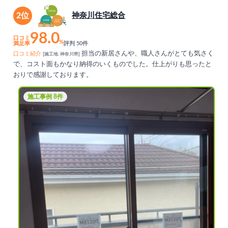
2位
神奈川住宅総合
98.0
口コミ
%
満足率
評判 50件
担当の新居さんや、職人さんがとても気さく
口コミ紹介
[施工地: 神奈川県]
で、コスト面もかなり納得のいくものでした。仕上がりも思ったと
おりで感謝しております。
施工事例 8件