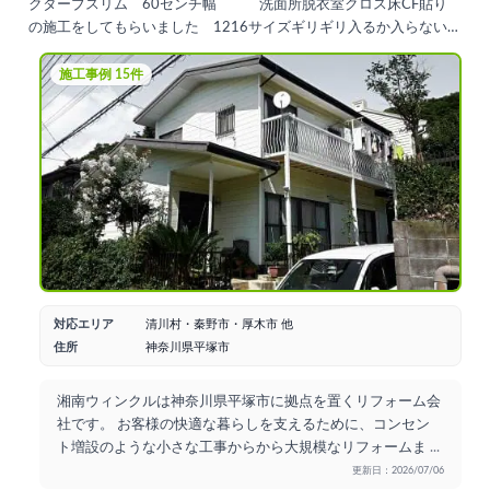
クターブスリム 60センチ幅 洗面所脱衣室クロス床CF貼り
の施工をしてもらいました 1216サイズギリギリ入るか入らない
かで 大分苦戦していましたが 何とか設置出来ました 洗面はオ
クターブスリムライトが設置されてしまうという残念な事はありま
施工事例 15件
したが210万から価格を再考する事で結論待ちです次はキッチンを
リフォームしますが 頼むかと言われたら迷いますというのが本音
です価格も初めは150万だったのに210万になり 工期も4月22日
から5月2日だったのに4月28日から5月5日になって なんだか 疲
れました
対応エリア
清川村・秦野市・厚木市 他
住所
神奈川県平塚市
湘南ウィンクルは神奈川県平塚市に拠点を置くリフォーム会
社です。 お客様の快適な暮らしを支えるために、コンセン
ト増設のような小さな工事からから大規模なリフォームま
...
更新日：2026/07/06