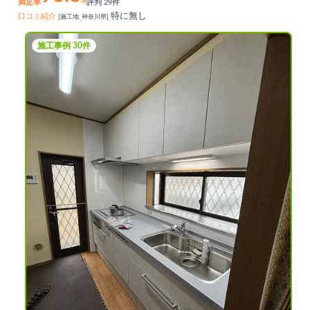
%
満足率
評判 29件
特に無し
口コミ紹介
[施工地: 神奈川県]
施工事例 30件