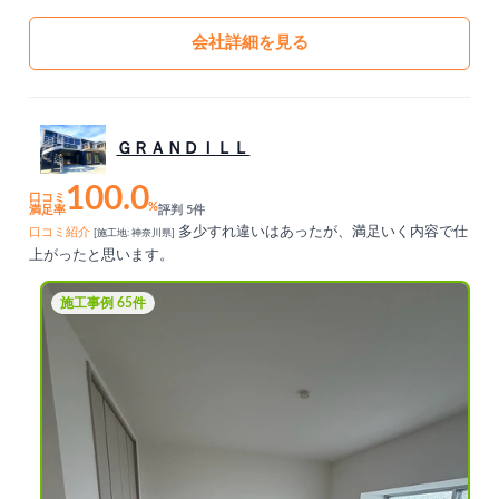
会社詳細を見る
ＧＲＡＮＤＩＬＬ
100.0
口コミ
%
満足率
評判 5件
多少すれ違いはあったが、満足いく内容で仕
口コミ紹介
[施工地: 神奈川県]
上がったと思います。
施工事例 65件