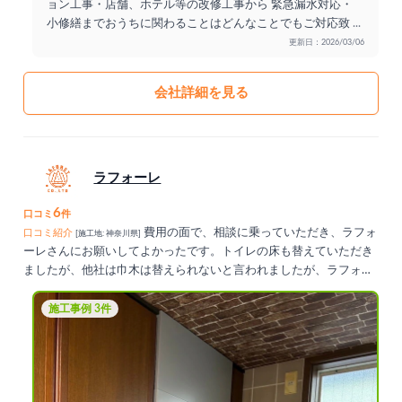
ョン工事・店舗、ホテル等の改修工事から 緊急漏水対応・
小修繕までおうちに関わることはどんなことでもご対応致
...
更新日：2026/03/06
会社詳細を見る
ラフォーレ
6
口コミ
件
費用の面で、相談に乗っていただき、ラフォ
口コミ紹介
[施工地: 神奈川県]
ーレさんにお願いしてよかったです。トイレの床も替えていただき
ましたが、他社は巾木は替えられないと言われましたが、ラフォー
レさんは巾木を含めて替えてくださったのできれいになってよかっ
たです。
施工事例 3件