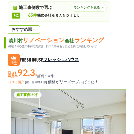
施工事例数で選ぶ
ランキングを見る ＞
65件
1位
株式会社ＧＲＡＮＤＩＬＬ
おすすめ順
リノベーション
ランキング
清川村
会社
掲載情報や施工事例の充実度、口コミ等をもとに総合的に評価しています
フレッシュハウス
1位
92.3
口コミ
%
満足率
評判 104件
価格がリーズナブルだった！
口コミ紹介
[施工地: 神奈川県]
施工事例 30件