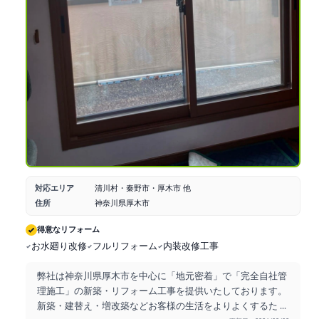
対応エリア
清川村・秦野市・厚木市 他
住所
神奈川県厚木市
得意なリフォーム
お水廻り改修
フルリフォーム
内装改修工事
弊社は神奈川県厚木市を中心に「地元密着」で「完全自社管
理施工」の新築・リフォーム工事を提供いたしております。
新築・建替え・増改築などお客様の生活をよりよくするた
...