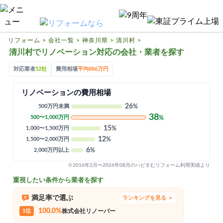
リフォームTOP
ハピすむリフォームとは
リフォーム
>
会社一覧
>
神奈川県
>
清川村
>
清川村でリノベーション対応の会社・業者を探す
リフォームの基礎知識
対応業者
52社
費用相場
平均886万円
リフォーム費用相場
リノベーションの費用相場
リフォーム補助金
26
500万円未満
%
リフォーム会社一覧
38
500〜1,000万円
%
15
1,000〜1,500万円
%
12
1,500〜2,000万円
%
閉じる
6
2,000万円以上
%
※2016年2月〜2026年08月のハピすむリフォーム利用実績より
重視したい条件から業者を探す
満足率で選ぶ
ランキングを見る ＞
100.0%
1位
株式会社リノーバー