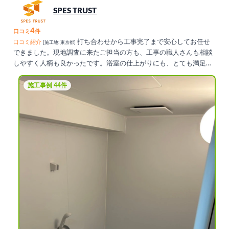
SPES TRUST
4
口コミ
件
打ち合わせから工事完了まで安心してお任せ
口コミ紹介
[施工地: 東京都]
できました。現地調査に来たご担当の方も、工事の職人さんも相談
しやすく人柄も良かったです。浴室の仕上がりにも、とても満足し
ております。良き業者さんをご紹介くださり感謝申し上げます。
施工事例 44件