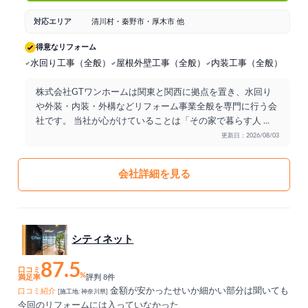
対応エリア
清川村・秦野市・厚木市 他
得意なリフォーム
水回り工事（全般）
屋根外壁工事（全般）
内装工事（全般）
株式会社GTワンホームは関東と関西に拠点を置き、水回り
や外装・内装・外構などリフォーム事業全般を専門に行う会
社です。 当社が心がけていることは「その家で暮らす人
...
更新日：2026/08/03
会社詳細を見る
シティネット
87.5
口コミ
%
満足率
評判 8件
金額が安かったせいか細かい部分は聞いても
口コミ紹介
[施工地: 神奈川県]
今回のリフォームには入っていなかった