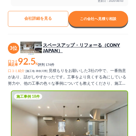
更新日：2026/08/03
会社詳細を見る
この会社へ見積り相談
スペースアップ・リフォーる（CONY
3位
JAPAN）
92.5
口コミ
%
満足率
評判 174件
見積もりをお願いした3社の中で、一番熱意
口コミ紹介
[施工地: 神奈川県]
があり、話がしやすかったです。工事をより良くする為にしている
努力や、他の工事の色々な事例についても教えてくださり、施工業
社との連携がよく取れていました。分からないことにも丁寧に答え
てくれて、誠意を感じました。工事の出来も申し分なかったです。
施工事例 18件