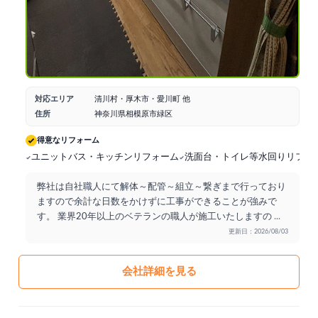
対応エリア
清川村・厚木市・愛川町 他
住所
神奈川県相模原市緑区
得意なリフォーム
ユニットバス・キッチンリフォーム
洗面台・トイレ等水回りリフォ
弊社は自社職人にて解体～配管～組立～繋ぎまで行っており
ますので余計な日数をかけずに工事ができることが強みで
す。 業界20年以上のベテランの職人が施工いたしますの
...
更新日：2026/08/03
会社詳細を見る