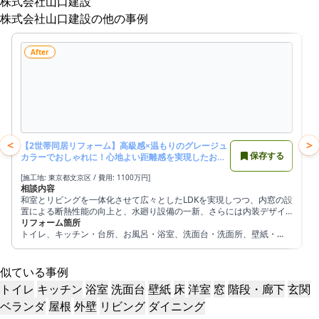
株式会社山口建設
株式会社山口建設の他の事例
After
<
>
【2世帯同居リフォーム】高級感×温もりのグレージュ
保存する
カラーでおしゃれに！心地よい距離感を実現したお住
まいへ
[施工地: 東京都文京区 / 費用: 1100万円]
相談内容
和室とリビングを一体化させて広々としたLDKを実現しつつ、内窓の設
置による断熱性能の向上と、水廻り設備の一新、さらには内装デザイ
ンの細部にまでこだわり抜いた住まいにしたい。
リフォーム箇所
トイレ、キッチン・台所、お風呂・浴室、洗面台・洗面所、壁紙・
壁、床・フローリング、洋室、窓、階段・廊下、玄関ドア・玄関、リ
ビング、ダイニング
似ている事例
トイレ
キッチン
浴室
洗面台
壁紙
床
洋室
窓
階段・廊下
玄関
ベランダ
屋根
外壁
リビング
ダイニング