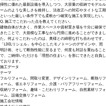
掃性に優れた最新設備を導入しつつ、大容量の収納でモデルル
ームのような美しさを維持し、法改正への対応やタイトな工期
といった厳しい条件下でも柔軟かつ確実な施工を実現したい。
Q. 施工でこだわった点を教えてください。
建物自体が大きく、作業スペースや資材置き場を十分に確保で
きたことで、大規模な工事ながら円滑に進めることができまし
た。何よりこだわったのは、奥様との綿密な打ち合わせです。
「LIXILリシェル」を中心としたモノトーンのデザインや、照
明計画、そして断熱性能に至るまで、何度も対話を重ねること
で、ご納得いただける「理想の住まい」を形にできたと自負し
ております。
施工データ
テーマ
フルリフォーム、間取り変更、デザインリフォーム、断熱リフ
ォーム、省エネリフォーム、介護・バリアフリーリフォーム、
収納リフォーム、趣味・こだわりリフォーム、自然素材リフォ
ーム、設備交換リフォーム
施工会社情報