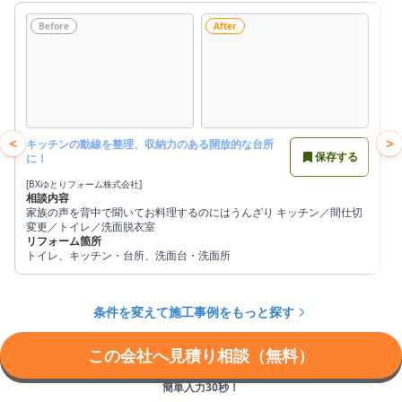
Before
After
<
>
キッチンの動線を整理、収納力のある開放的な台所
保存する
に！
[BXゆとりフォーム株式会社]
[
相談内容
家族の声を背中で聞いてお料理するのにはうんざり キッチン／間仕切
変更／トイレ／洗面脱衣室
リフォーム箇所
トイレ、キッチン・台所、洗面台・洗面所
条件を変えて施工事例をもっと探す
この会社へ見積り相談（無料）
簡単入力30秒！