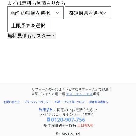
まずは
無料お見積もり
から
無料見積もりスタート
【お住まい周辺】
無料
で
一括最大3社
の
リフォーム見積もりをする
リフォームの不安は「ハピすむリフォーム」で解決！
東証プライム市場上場
エス・エム・エス
運営。
お問い合わせ
プライバシーポリシー
転載・リンク等について
採用担当者様へ
利用規約
に同意の上お電話ください
ハピすむコールセンター（無料）
0120-907-756
受付時間 9時〜19時
土日祝OK
© SMS Co.,Ltd.