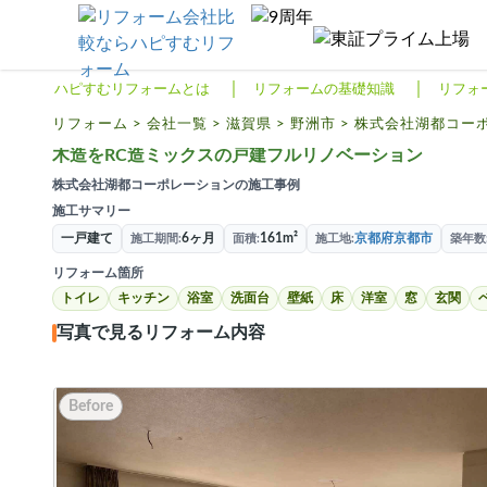
リフォームTOP
ハピすむリフォームとは
ハピすむリフォームとは
リフォームの基礎知識
リフォ
リフォームの基礎知識
リフォーム
>
会社一覧
>
滋賀県
>
野洲市
>
株式会社湖都コー
木造をRC造ミックスの戸建フルリノベーション
リフォーム費用相場
株式会社湖都コーポレーションの施工事例
リフォーム補助金
施工サマリー
一戸建て
6ヶ月
161m²
京都府京都市
施工期間
面積
施工地
築年数
リフォーム会社一覧
リフォーム箇所
トイレ
キッチン
浴室
洗面台
壁紙
床
洋室
窓
玄関
閉じる
写真で見るリフォーム内容
Before