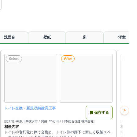
洗面台
壁紙
床
洋室
Before
After
Before
トイレ交換・新規収納建具工事
ゲストト
>
保存する
テルのよ
[施工地: 神奈川県横浜市 / 費用: 20万円 / 日本総合住建 株式会社]
[BXゆとり
相談内容
相談内容
トイレの老朽化に伴う交換と、トイレ側の廊下に新しく収納スペ
壊れたわ