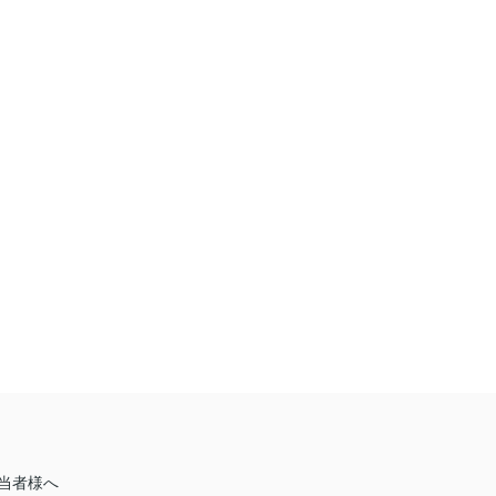
パウダールームを意識したトイレ・洗面リフォーム トイ
換／洗面化粧室／間仕切変更／内装
ム箇所
洗面台・洗面所
当者様へ