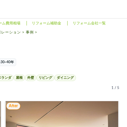
ーム費用相場
リフォーム補助金
リフォーム会社一覧
ポレーション
>
事例
>
30~40年
ベランダ
屋根
外壁
リビング
ダイニング
1
/
5
After