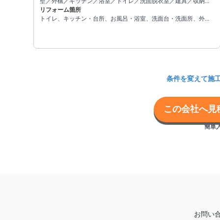
壁／外構／キッチン／浴室／トイレ／洗面脱衣室／建具／収納／
内装
リフォーム箇所
トイレ、キッチン・台所、お風呂・浴室、洗面台・洗面所、外
構・エクステリア、屋根・屋根塗装、その他
条件を変えて施
この会社へ見
簡単入
お問い