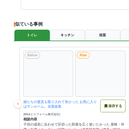
似ている事例
トイレ
キッチン
浴室
Before
After
娘たちの意見も取り入れて良かった お気に入り
<
保存する
はサンルーム。全面改装
[BXゆとりフォーム株式会社]
相談内容
子供の成長に合わせて区切った部屋を広く使いたかった 屋根・外