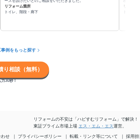
ースを設けたいとのご相談をいただきました。
ホテルの
リフォーム箇所
レ便器交
リフォー
トイレ、階段・廊下
トイレ、
工事例をもっと探す
積り相談（無料）
力30秒！
リフォームの不安は「ハピすむリフォーム」で解決！
東証プライム市場上場
エス・エム・エス
運営。
合わせ
プライバシーポリシー
転載・リンク等について
採用担