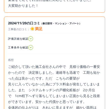
大変助かりました！
2024/11/20の口コミ
（春日部市・マンション・アパート）
☀️満足
工事後の口コミ：
2024.11.20
評価詳細を確認
工事条件を確認
感想
ご紹介して頂いた施工会社さんの中で 見積り価格の一番安
かったので 決定致しました。連絡等も迅速で 工期も短か
った点は良かったです。ただ こちらの要望が
見りに入っていなかった為にプラス料金が発生してしまいま
した。また システムキッチンの戸棚化粧板が 2か月位
で 1cm程下へずり落ちしてしまいまい正面から見ると段差
ができています。安かった代償かと思っています。
全体的の仕上がりは きれいに見えますが 細かい箇所は