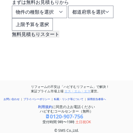
まずは
無料お見積もり
から
無料見積もりスタート
【お住まい周辺】
無料
で
一括最大3社
の
リフォーム見積もりをする
リフォームの不安は「ハピすむリフォーム」で解決！
東証プライム市場上場
エス・エム・エス
運営。
お問い合わせ
プライバシーポリシー
転載・リンク等について
採用担当者様へ
利用規約
に同意の上お電話ください
ハピすむコールセンター（無料）
0120-907-756
受付時間 9時〜19時
土日祝OK
© SMS Co.,Ltd.