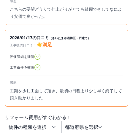
感想
こちらの要望どうりで仕上がりがとても綺麗でそしてなによ
り安価で良かった。
2026/01/17の口コミ
（さいたま市浦和区・戸建て）
☀️満足
工事後の口コミ：
2026.01.17
評価詳細を確認
工事条件を確認
感想
工期を少し工面して頂き、最初の日程より少し早く終了して
頂き助かりました
リフォーム費用
が
すぐ
わかる！