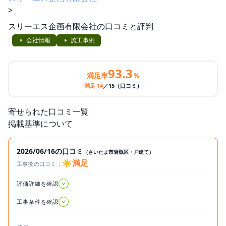
>
スリーエス企画有限会社の口コミと評判
会社情報
施工事例
93.3
満足率
％
満足 14
／15（口コミ）
寄せられた口コミ一覧
掲載基準について
2026/06/16の口コミ
（さいたま市岩槻区・戸建て）
☀️満足
工事後の口コミ：
2026.06.16
評価詳細を確認
工事条件を確認