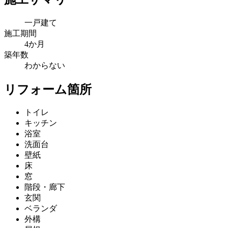
一戸建て
施工期間
4か月
築年数
わからない
リフォーム箇所
トイレ
キッチン
浴室
洗面台
壁紙
床
窓
階段・廊下
玄関
ベランダ
外構