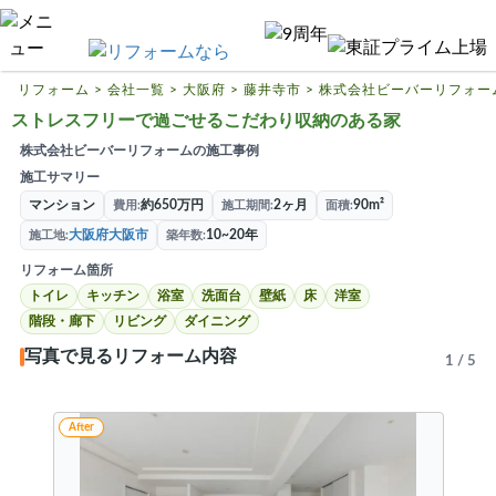
リフォームTOP
ハピすむリフォームとは
リフォーム
>
会社一覧
>
大阪府
>
藤井寺市
>
株式会社ビーバーリフォー
ストレスフリーで過ごせるこだわり収納のある家
リフォームの基礎知識
株式会社ビーバーリフォームの施工事例
リフォーム費用相場
施工サマリー
マンション
約650万円
2ヶ月
90m²
費用
施工期間
面積
リフォーム補助金
大阪府大阪市
10~20年
施工地
築年数
リフォーム会社一覧
リフォーム箇所
トイレ
キッチン
浴室
洗面台
壁紙
床
洋室
閉じる
階段・廊下
リビング
ダイニング
写真で見るリフォーム内容
1
/
5
After