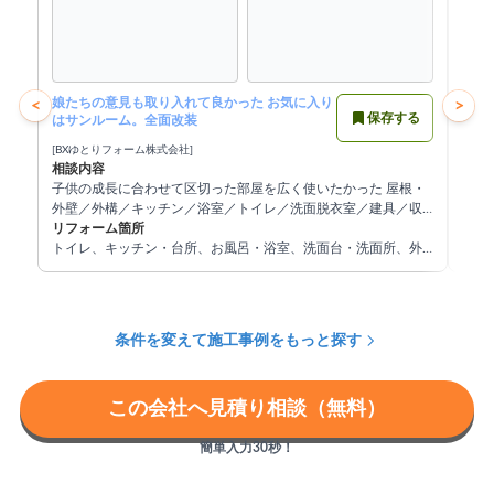
娘たちの意見も取り入れて良かった お気に入り
トイ
<
>
保存する
はサンルーム。全面改装
[BXゆとりフォーム株式会社]
[施工
相談内容
相談
子供の成長に合わせて区切った部屋を広く使いたかった 屋根・
トイ
外壁／外構／キッチン／浴室／トイレ／洗面脱衣室／建具／収
ペー
納／内装
リフォーム箇所
リフ
トイレ、キッチン・台所、お風呂・浴室、洗面台・洗面所、外
トイ
構・エクステリア、屋根・屋根塗装、その他
条件を変えて施工事例をもっと探す
この会社へ見積り相談（無料）
簡単入力30秒！