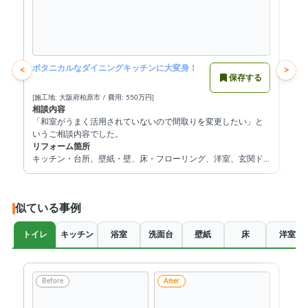
ボタニカルなダイニングキッチンに大変身！
耐震
<
>
保存する
[施工地: 大阪府柏原市 / 費用: 550万円]
[施工地
相談内容
相談
「和室がうまく活用されていないので間取りを変更したい」と
「バ
いうご相談内容でした。
域の
リフォーム箇所
相談
リフ
キッチン・台所、壁紙・壁、床・フローリング、洋室、玄関ド
トイ
ア・玄関、リビング、ダイニング
ロー
ベラ
塗装
似ている事例
屋根
トイレ
キッチン
浴室
洗面台
壁紙
床
洋室
Before
After
Be