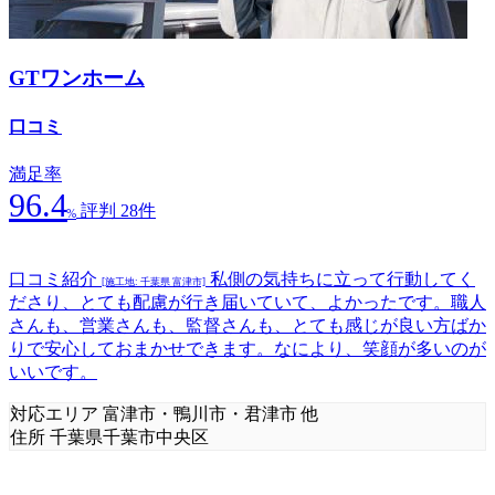
GTワンホーム
口コミ
満足率
96.4
評判 28件
%
口コミ紹介
私側の気持ちに立って行動してく
[施工地: 千葉県 富津市]
ださり、とても配慮が行き届いていて、よかったです。職人
さんも、営業さんも、監督さんも、とても感じが良い方ばか
りで安心しておまかせできます。なにより、笑顔が多いのが
いいです。
対応エリア
富津市・鴨川市・君津市 他
住所
千葉県千葉市中央区