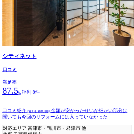
シティネット
口コミ
満足率
87.5
評判 8件
%
口コミ紹介
金額が安かったせいか細かい部分は
[施工地: 神奈川県]
聞いても今回のリフォームには入っていなかった
対応エリア
富津市・鴨川市・君津市 他