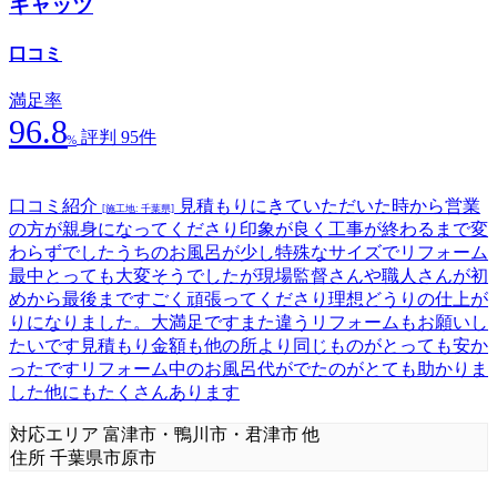
キャッツ
口コミ
満足率
96.8
評判 95件
%
口コミ紹介
見積もりにきていただいた時から営業
[施工地: 千葉県]
の方が親身になってくださり印象が良く工事が終わるまで変
わらずでしたうちのお風呂が少し特殊なサイズでリフォーム
最中とっても大変そうでしたが現場監督さんや職人さんが初
めから最後まですごく頑張ってくださり理想どうりの仕上が
りになりました。大満足ですまた違うリフォームもお願いし
たいです見積もり金額も他の所より同じものがとっても安か
ったですリフォーム中のお風呂代がでたのがとても助かりま
した他にもたくさんあります
対応エリア
富津市・鴨川市・君津市 他
住所
千葉県市原市