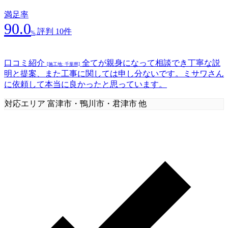
満足率
90.0
評判 10件
%
口コミ紹介
全てが親身になって相談でき丁寧な説
[施工地: 千葉県]
明と提案、また工事に関しては申し分ないです。ミサワさん
に依頼して本当に良かったと思っています。
対応エリア
富津市・鴨川市・君津市 他