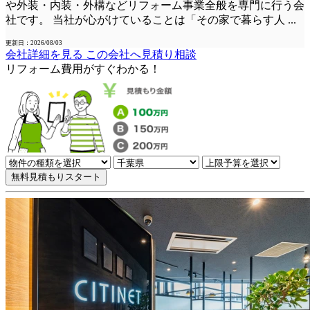
や外装・内装・外構などリフォーム事業全般を専門に行う会
社です。 当社が心がけていることは「その家で暮らす人
...
更新日：2026/08/03
会社詳細を見る
この会社へ見積り相談
リフォーム費用
が
すぐ
わかる！
無料見積もりスタート