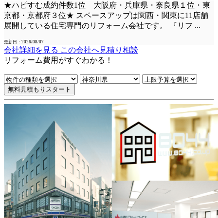
★ハピすむ成約件数1位 大阪府・兵庫県・奈良県１位・東
京都・京都府３位★ スペースアップは関西・関東に11店舗
展開している住宅専門のリフォーム会社です。 『リフ
...
更新日：2026/08/07
会社詳細を見る
この会社へ見積り相談
リフォーム費用
が
すぐ
わかる！
無料見積もりスタート