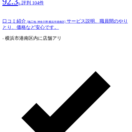
92.3
評判 104件
%
口コミ紹介
サービス説明、職員間のやり
[施工地: 神奈川県 横浜市港南区]
とり、価格など安心です。
横浜市港南区内に店舗アリ
+