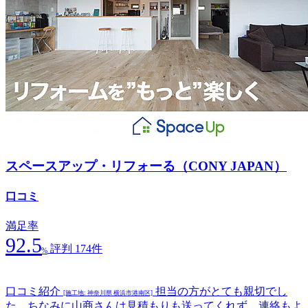
スペースアップ・リフォーる（CONY JAPAN）
口コミ
満足率
92.5
評判 174件
%
口コミ紹介
担当の方がとても親切でし
[施工地: 神奈川県 横浜市港南区]
た。ちなみに山商さんは見積もりも送ってくれず，連絡もよ