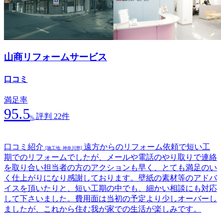
山商リフォームサービス
口コミ
満足率
95.5
評判 22件
%
口コミ紹介
遠方からのリフォーム依頼で短い工
[施工地: 神奈川県]
期でのリフォームでしたが、メールや電話のやり取りで連絡
を取り合い担当者の方のアクションも早く、とても満足のい
く仕上がりになり感謝しております。壁紙の素材等のアドバ
イスを頂いたりと、短い工期の中でも、細かい相談にも対応
して下さいました。費用面は当初の予定より少しオーバーし
ましたが、これから住む我が家での生活が楽しみです。