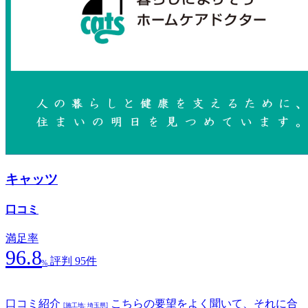
キャッツ
口コミ
満足率
96.8
評判 95件
%
口コミ紹介
こちらの要望をよく聞いて、それに合
[施工地: 埼玉県]