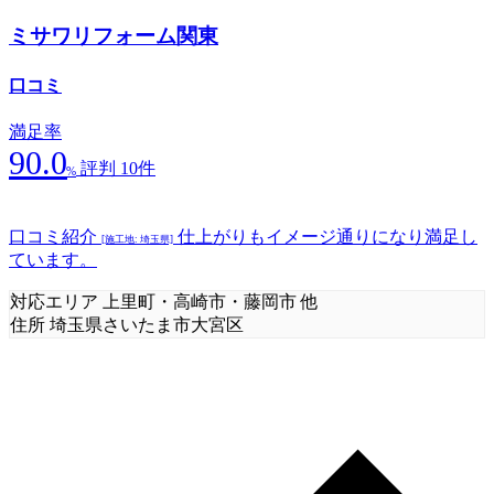
ミサワリフォーム関東
口コミ
満足率
90.0
評判 10件
%
口コミ紹介
仕上がりもイメージ通りになり満足し
[施工地: 埼玉県]
ています。
対応エリア
上里町・高崎市・藤岡市 他
住所
埼玉県さいたま市大宮区