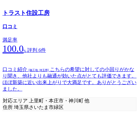
トラスト住設工房
口コミ
満足率
100.0
評判 6件
%
口コミ紹介
こちらの希望に対しての小回りがかな
[施工地: 埼玉県]
り聞き、他社よりも融通が効いた点がとても評価できます。
ほぼ新築に近い出来上がりで大満足です。ありがとうござい
ました。
対応エリア
上里町・本庄市・神川町 他
住所
埼玉県さいたま市緑区