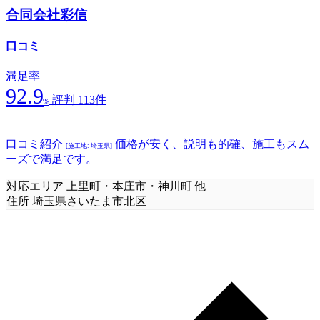
合同会社彩信
口コミ
満足率
92.9
評判 113件
%
口コミ紹介
価格が安く、説明も的確、施工もスム
[施工地: 埼玉県]
ーズで満足です。
対応エリア
上里町・本庄市・神川町 他
住所
埼玉県さいたま市北区