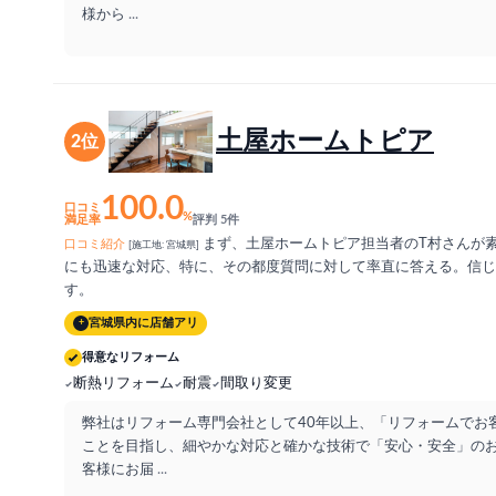
様から
...
土屋ホームトピア
2位
100.0
口コミ
%
満足率
評判 5件
まず、土屋ホームトピア担当者のT村さんが
口コミ紹介
[施工地: 宮城県]
にも迅速な対応、特に、その都度質問に対して率直に答える。信じ
す。
宮城県内に店舗アリ
+
得意なリフォーム
断熱リフォーム
耐震
間取り変更
弊社はリフォーム専門会社として40年以上、「リフォームでお
ことを目指し、細やかな対応と確かな技術で「安心・安全」の
客様にお届
...