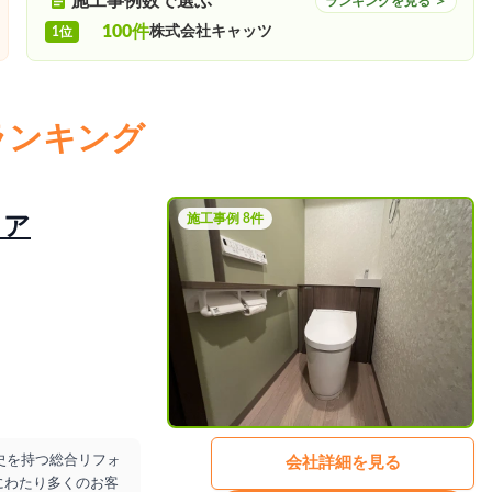
施工事例数で選ぶ
ランキングを見る ＞
100件
株式会社キャッツ
1位
ランキング
施工事例 8件
リア
。
史を持つ総合リフォ
会社詳細を見る
にわたり多くのお客