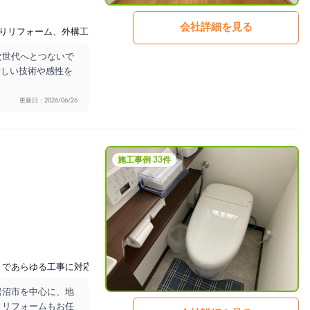
会社詳細を見る
りリフォーム、外構工事
次世代へとつないで
新しい技術や感性を
更新日：2026/06/26
施工事例 33件
まであらゆる工事に対応可能
水廻りも外装も内装もおうちまるごとリフォー
岩沼市を中心に、地
りリフォームもお任