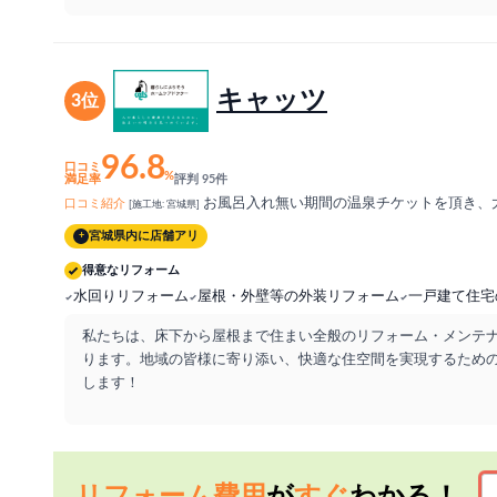
キャッツ
3位
96.8
口コミ
%
満足率
評判 95件
お風呂入れ無い期間の温泉チケットを頂き、
口コミ紹介
[施工地: 宮城県]
宮城県内に店舗アリ
+
得意なリフォーム
水回りリフォーム
屋根・外壁等の外装リフォーム
一戸建て住宅
私たちは、床下から屋根まで住まい全般のリフォーム・メンテ
ります。地域の皆様に寄り添い、快適な住空間を実現するため
します！