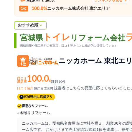
満足率で選ぶ
ランキングを見る ＞
100.0%
ニッカホーム株式会社 東北エリア
1位
おすすめ順
トイレ
宮城県
リフォーム会社
掲載情報や施工事例の充実度、口コミ等をもとに総合的に評価しています
ニッカホーム 東北エ
1位
100.0
口コミ
%
満足率
評判 10件
担当者はこちらの要望に応じてもらいました
口コミ紹介
[施工地: 宮城県]
宮城県内に店舗アリ
+
得意なリフォーム
水廻りリフォーム
ニッカホームは、愛知県名古屋市に本社を構え、創業38年の歴
ーム店です。 おかげさまで売上実績13連続1位を達成し、長年