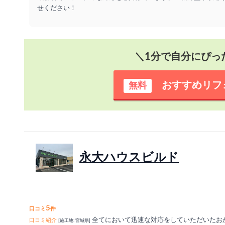
せください！
＼1分で自分にぴっ
おすすめリフ
無料
永大ハウスビルド
5
口コミ
件
全てにおいて迅速な対応をしていただいたお
口コミ紹介
[施工地: 宮城県]