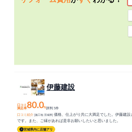
リフォーム費用
が
すぐ
わかる！
伊藤建設
80.0
口コミ
%
満足率
評判 5件
価格、仕上がり共に大満足でした。伊藤建設
口コミ紹介
[施工地: 宮城県]
です。また、ご縁があれば是非お願いしたいと思いました。
宮城県内に店舗アリ
+