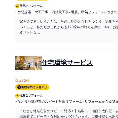
得意なリフォーム
空間提案、大工工事、内外装工事
耐震、断熱リフォーム
水まわ
家を建てるということは、その土地の暮らしをつくり、文化を
いくこと。私たちはこれからも190余年の誇りを胸に、時には
取り入れな
...
住宅環境サービス
2
口コミ
件
宮城県内に店舗アリ
+
得意なリフォーム
なとり地域密着のスピード対応リフォーム
リフォームから新築
【なとり地域密着のスピード対応！】名取市・仙台市太白区・
域密着でスピーディな対応を心掛けています。屋根外壁や水廻