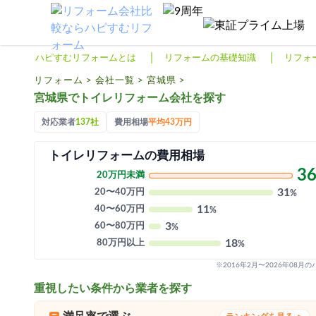
リフォームTOP
ハピすむリフォームとは
ハピすむリフォームとは
リフォームの基礎知識
リフォ
リフォームの基礎知識
リフォーム
>
会社一覧
>
宮城県
>
宮城県でトイレリフォーム会社を探す
リフォーム費用相場
対応業者
137社
費用相場
平均43万円
リフォーム補助金
トイレリフォームの費用相場
リフォーム会社一覧
3
20万円未満
31
20〜40万円
%
閉じる
11
40〜60万円
%
3
60〜80万円
%
18
80万円以上
%
※2016年2月〜2026年08
重視したい条件から業者を探す