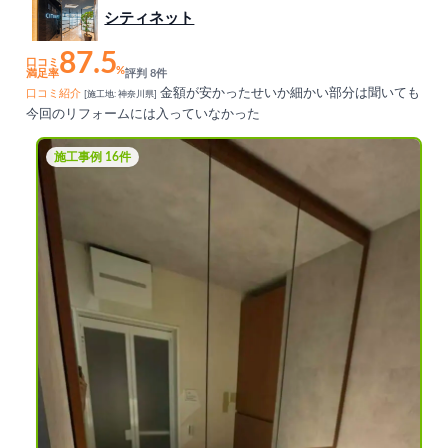
シティネット
87.5
口コミ
%
満足率
評判 8件
金額が安かったせいか細かい部分は聞いても
口コミ紹介
[施工地: 神奈川県]
今回のリフォームには入っていなかった
施工事例 16件