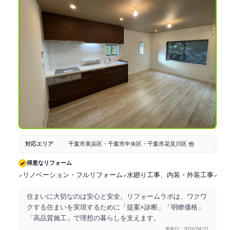
なリフォームになりました。
対応エリア
千葉市美浜区・千葉市中央区・千葉市花見川区 他
得意なリフォーム
リノベーション・フルリフォーム
水廻り工事、内装・外装工事
耐
住まいに大切なのは安心と安全。リフォームラボは、ワクワ
クする住まいを実現するために「提案×診断」「明瞭価格」
「高品質施工」で理想の暮らしを支えます。
更新日：2026/04/21