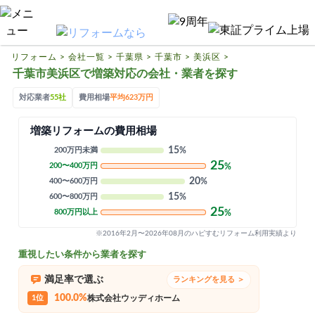
リフォームTOP
ハピすむリフォームとは
リフォーム
>
会社一覧
>
千葉県
>
千葉市
>
美浜区
>
千葉市美浜区で増築対応の会社・業者を探す
リフォームの基礎知識
対応業者
55社
費用相場
平均623万円
リフォーム費用相場
増築リフォームの費用相場
リフォーム補助金
15
200万円未満
%
リフォーム会社一覧
25
200〜400万円
%
20
400〜600万円
%
15
600〜800万円
%
閉じる
25
800万円以上
%
※2016年2月〜2026年08月のハピすむリフォーム利用実績より
重視したい条件から業者を探す
満足率で選ぶ
ランキングを見る ＞
100.0%
1位
株式会社ウッディホーム