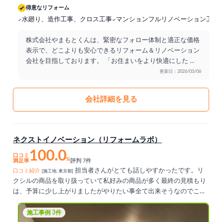
得意なリフォーム
水廻り、造作工事、クロス工事
マンションフルリノベーション工事
株式会社やまもとくんは、緊密なフォロー体制と適正な価格
表示で、どこよりも安心できるリフォーム＆リノベーション
会社を目指しております。 「お住まいをより快適にした
...
更新日：2026/03/06
会社詳細を見る
ネクストイノベーション（リフォームラボ）
100.0
口コミ
%
満足率
評判 7件
担当者さんがとても話しやすかったです。リ
口コミ紹介
[施工地: 東京都]
クシルの商品を取り扱っていて私好みの商品が多く最終の見積もり
は、予算に少し上がりましたがやりたい事全て出来そうなのでこち
らの会社に決めました。工事期間は、長かったですがしっかりと工
事して頂き、舗装もしっかりして貰えたので満足です。とても満足
施工事例 3件