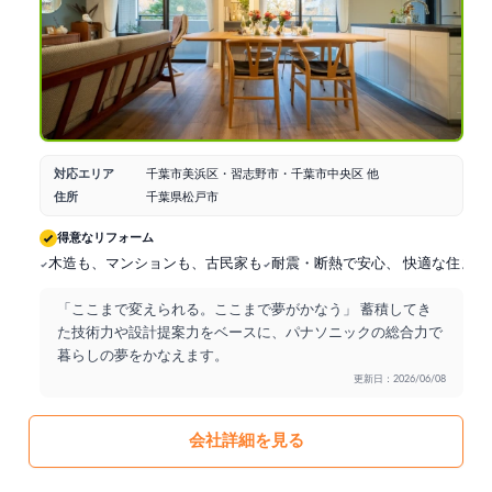
対応エリア
千葉市美浜区・習志野市・千葉市中央区 他
住所
千葉県松戸市
得意なリフォーム
木造も、マンションも、古民家も
耐震・断熱で安心、 快適な住まい
「ここまで変えられる。ここまで夢がかなう」 蓄積してき
た技術力や設計提案力をベースに、パナソニックの総合力で
暮らしの夢をかなえます。
更新日：2026/06/08
会社詳細を見る