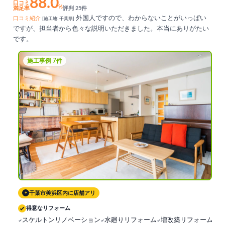
88.0
口コミ
%
満足率
評判 25件
外国人ですので、わからないことがいっぱい
口コミ紹介
[施工地: 千葉県]
ですが、担当者から色々な説明いただきました。本当にありがたい
です。
施工事例 7件
千葉市美浜区内に店舗アリ
+
得意なリフォーム
スケルトンリノベーション
水廻りリフォーム
増改築リフォーム