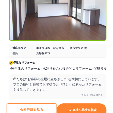
対応エリア
千葉市美浜区・習志野市・千葉市中央区 他
住所
千葉県松戸市
得意なリフォーム
家全体のリフォーム
水廻りを含む複合的なリフォーム
間取り変更
私たちは"お客様の立場に立ちきる力"を大切にしています。
プロの技術と経験でお客様ひとりひとりにあったリフォーム
を提供していきます。
更新日：2026/08/03
会社詳細を見る
この会社へ見積り相談