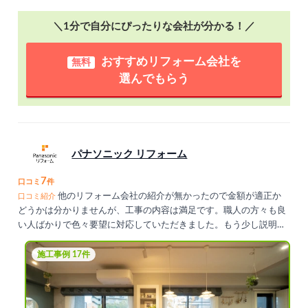
＼1分で自分にぴったりな会社が分かる！／
おすすめリフォーム会社を
無料
選んでもらう
パナソニック リフォーム
7
口コミ
件
他のリフォーム会社の紹介が無かったので金額が適正か
口コミ紹介
どうかは分かりませんが、工事の内容は満足です。職人の方々も良
い人ばかりで色々要望に対応していただきました。もう少し説明が
聞きたいと思った所もありましたが、総体的に納得のいく仕上がり
です。
施工事例 17件