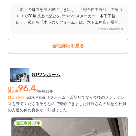
「木」の魅力を最大限に引き出し、「完全自由設計」の家づ
くりで70年以上の歴史を持つハウスメーカー「木下工務
店」。私たち『木下のリフォーム』は、木下工務店が展開す
...
更新日：2026/07/15
会社詳細を見る
GTワンホーム
96.4
口コミ
%
満足率
評判 28件
リフォーム一回切りでなく今後のメンテナン
口コミ紹介
[施工地: 千葉県]
スも来てくださるそうなので安心できました社長さんの熱意や社員
の方達の仲の良さが 好感でした
施工事例 13件