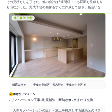
その見積もりを頂けた。他の会社は3週間経っても図面も見積もり
も出なかった。完成予想の画像もすぐに作成して頂き、色合いなど
を想像するのに、とても役に立ちました。会社の教育が徹底されて
いる様で、会社の説明、会社のポリシーなどがすぐに分かり、安心
施工事例 14件
して即契約出来ました。ショールームには1日付き合って頂き、親
身に相談に乗って頂きました。もう一社のショールームも誘われま
したが、くたくたで、こちらから断りました。工事の方は、さすが
に工事屋さんは、色々な職人さんがいるので、統制を取るのに苦労
はしてましたが、よくやって頂きました。賃貸で貸す為のイノベー
ションでしたが、不動産屋さんに募集した所、１週間も経たないう
ちに決まりました。窪田兄弟感謝です‼️
対応エリア
千葉市美浜区・習志野市・千葉市中央区 他
得意なリフォーム
リノベーション工事
耐震補強・断熱改修
水まわり交換
大型リノベーションの設計・施工を得意とする練馬区のリフ