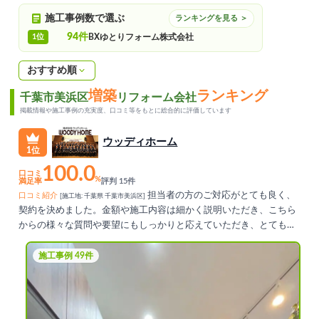
施工事例数で選ぶ
ランキングを見る ＞
94件
1位
BXゆとりフォーム株式会社
おすすめ順
増築
ランキング
千葉市美浜区
リフォーム会社
掲載情報や施工事例の充実度、口コミ等をもとに総合的に評価しています
ウッディホーム
1位
100.0
口コミ
%
満足率
評判 15件
担当者の方のご対応がとても良く、
口コミ紹介
[施工地: 千葉県 千葉市美浜区]
契約を決めました。金額や施工内容は細かく説明いただき、こちら
からの様々な質問や要望にもしっかりと応えていただき、とても満
足しています。
施工事例 49件