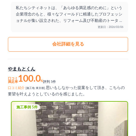
私たちシティネットは、「あらゆる満足感のために」という
企業理念のもと、様々なフィールドに精通したプロフェッシ
ョナルが集い設立された、リフォーム及び不動産のトータ
...
更新日：2026/03/06
会社詳細を見る
やまもとくん
100.0
口コミ
%
満足率
評判 5件
思いもしなかった提案をして頂き、こちらの
口コミ紹介
[施工地: 東京都]
要望を叶えようとしているのを感じました。
施工事例 5件