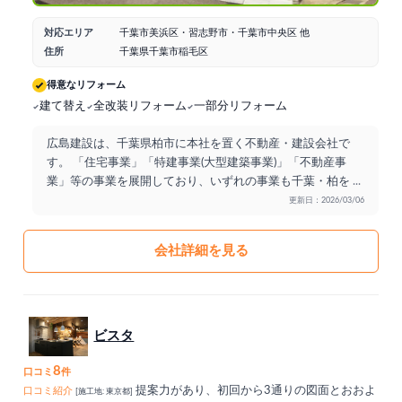
対応エリア
千葉市美浜区・習志野市・千葉市中央区 他
住所
千葉県千葉市稲毛区
得意なリフォーム
建て替え
全改装リフォーム
一部分リフォーム
広島建設は、千葉県柏市に本社を置く不動産・建設会社で
す。 「住宅事業」「特建事業(大型建築事業)」「不動産事
業」等の事業を展開しており、いずれの事業も千葉・柏を
...
更新日：2026/03/06
会社詳細を見る
ビスタ
8
口コミ
件
提案力があり、初回から3通りの図面とおおよ
口コミ紹介
[施工地: 東京都]