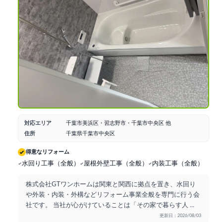
対応エリア
千葉市美浜区・習志野市・千葉市中央区 他
住所
千葉県千葉市中央区
得意なリフォーム
水回り工事（全般）
屋根外壁工事（全般）
内装工事（全般）
株式会社GTワンホームは関東と関西に拠点を置き、水回り
や外装・内装・外構などリフォーム事業全般を専門に行う会
社です。 当社が心がけていることは「その家で暮らす人
...
更新日：2026/08/03