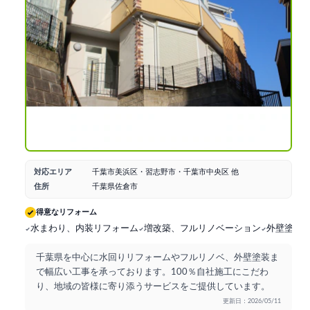
対応エリア
千葉市美浜区・習志野市・千葉市中央区 他
住所
千葉県佐倉市
得意なリフォーム
水まわり、内装リフォーム
増改築、フルリノベーション
外壁塗装
千葉県を中心に水回りリフォームやフルリノベ、外壁塗装ま
で幅広い工事を承っております。100％自社施工にこだわ
り、地域の皆様に寄り添うサービスをご提供しています。
更新日：2026/05/11