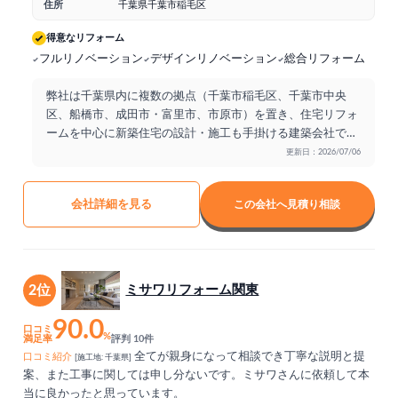
住所
千葉県千葉市稲毛区
得意なリフォーム
フルリノベーション
デザインリノベーション
総合リフォーム
弊社は千葉県内に複数の拠点（千葉市稲毛区、千葉市中央
区、船橋市、成田市・富里市、市原市）を置き、住宅リフォ
ームを中心に新築住宅の設計・施工も手掛ける建築会社です
...
更新日：2026/07/06
会社詳細を見る
この会社へ見積り相談
2位
ミサワリフォーム関東
90.0
口コミ
%
満足率
評判 10件
全てが親身になって相談でき丁寧な説明と提
口コミ紹介
[施工地: 千葉県]
案、また工事に関しては申し分ないです。ミサワさんに依頼して本
当に良かったと思っています。