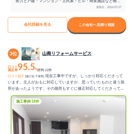
術力と戸建・マンション・古民家・ビル・商業施設など物
...
更新日：2026/07/27
会社詳細を見る
この会社へ見積り相談
3位
山商リフォームサービス
95.5
口コミ
%
満足率
評判 22件
現在工事中ですが、しっかり対応くださって
口コミ紹介
[施工地: 千葉県]
います。主人がおもに対応していますが、思っていたものと違う箇
所があったようです。その個所もすぐに修正対応してくださってい
て、満足しています。
施工事例 18件