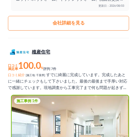
更新日：2026/08/03
会社詳細を見る
殖産住宅
100.0
口コミ
%
満足率
評判 7件
すでに綺麗に完成しています。完成したあと
口コミ紹介
[施工地: 千葉県]
に一緒にチェックもして下さいました。最後の最後まで手厚い対応
で感謝しています。現地調査から工事完了まで何も問題が起きず無
事に終わりよかったです。
施工事例 1件