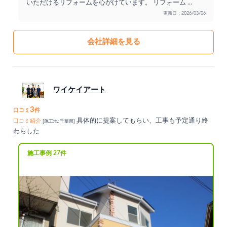
いただけるリフォームを心がけています。 リフォーム
...
更新日：2026/03/06
会社詳細を見る
ワイケイアート
3
口コミ
件
具体的に提案してもらい、工事も予定通り終
口コミ紹介
[施工地: 千葉県]
わらした
施工事例 27件