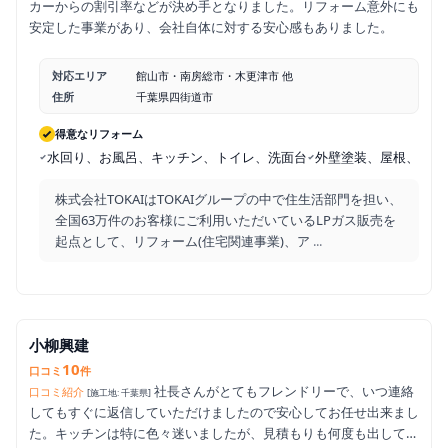
カーからの割引率などが決め手となりました。リフォーム意外にも
安定した事業があり、会社自体に対する安心感もありました。
対応エリア
館山市・南房総市・木更津市 他
住所
千葉県四街道市
得意なリフォーム
水回り、お風呂、キッチン、トイレ、洗面台
外壁塗装、屋根、太陽
株式会社TOKAIはTOKAIグループの中で住生活部門を担い、
全国63万件のお客様にご利用いただいているLPガス販売を
起点として、リフォーム(住宅関連事業)、ア
...
小柳興建
10
口コミ
件
社長さんがとてもフレンドリーで、いつ連絡
口コミ紹介
[施工地: 千葉県]
してもすぐに返信していただけましたので安心してお任せ出来まし
た。キッチンは特に色々迷いましたが、見積もりも何度も出して頂