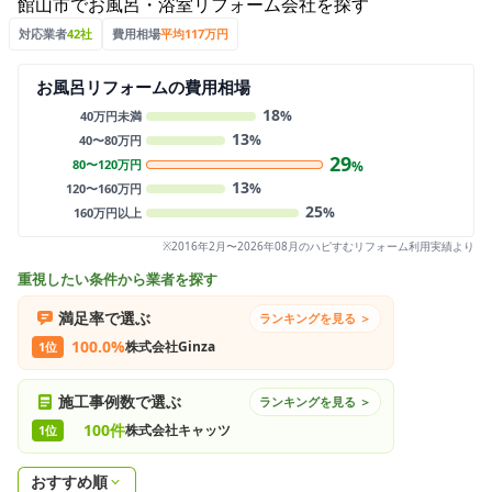
館山市でお風呂・浴室リフォーム会社を探す
対応業者
42社
費用相場
平均117万円
お風呂リフォームの費用相場
18
%
40万円未満
13
%
40〜80万円
29
80〜120万円
%
13
%
120〜160万円
25
%
160万円以上
※2016年2月〜2026年08月のハピすむリフォーム利用実績より
重視したい条件から業者を探す
満足率で選ぶ
ランキングを見る ＞
100.0%
株式会社Ginza
1位
施工事例数で選ぶ
ランキングを見る ＞
100件
株式会社キャッツ
1位
おすすめ順