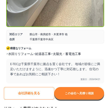
対応エリア
館山市・南房総市・木更津市 他
住所
千葉県千葉市中央区
得意なリフォーム
水回りリフォーム
給湯器工事
太陽光・蓄電池工事
E-TECは千葉県千葉市に拠点を置く会社です。 地域の皆様にご満
足いただけますように、迅速かつ丁寧に対応致します。 住宅の
事であればお気軽にご相談下さい！
更新日：2026/04/21
会社詳細を見る
この会社へ見積り相談