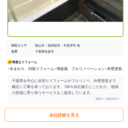
対応エリア
館山市・南房総市・木更津市 他
住所
千葉県佐倉市
得意なリフォーム
水まわり、内装リフォーム
増改築、フルリノベーション
外壁塗装、
千葉県を中心に水回りリフォームやフルリノベ、外壁塗装まで
幅広い工事を承っております。100％自社施工にこだわり、地域
の皆様に寄り添うサービスをご提供しています。
更新日：2026/05/11
会社詳細を見る