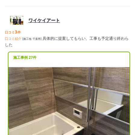
ワイケイアート
3
口コミ
件
具体的に提案してもらい、工事も予定通り終わら
口コミ紹介
[施工地: 千葉県]
した
施工事例 27件