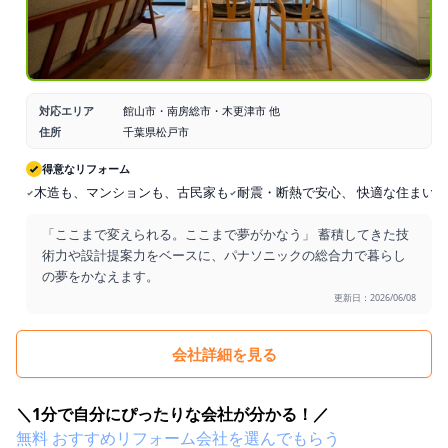
対応エリア
館山市・南房総市・木更津市 他
住所
千葉県松戸市
得意なリフォーム
木造も、マンションも、古民家も
耐震・断熱で安心、 快適な住まいに
「ここまで変えられる。ここまで夢がかなう」 蓄積してきた技
術力や設計提案力をベースに、パナソニックの総合力で暮らし
の夢をかなえます。
更新日：2026/06/08
会社詳細を見る
＼1分で自分にぴったりな会社が分かる！／
無料
おすすめリフォーム会社を
選んでもらう