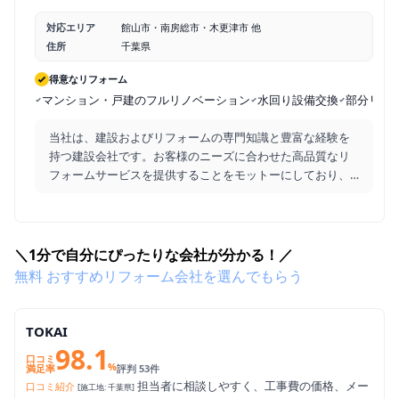
「機械が入らないから出来ない」と言われた場所も手作業で工事す
ると言い切って助かりました。また内装工事も打ち合わせと違って
対応エリア
館山市・南房総市・木更津市 他
いた箇所も、指摘をしたら直ぐに直して貰えました。
住所
千葉県
得意なリフォーム
マンション・戸建のフルリノベーション
水回り設備交換
部分リフ
当社は、建設およびリフォームの専門知識と豊富な経験を
持つ建設会社です。お客様のニーズに合わせた高品質なリ
フォームサービスを提供することをモットーにしており、
常に
...
＼1分で自分にぴったりな会社が分かる！／
無料
おすすめリフォーム会社を
選んでもらう
TOKAI
98.1
口コミ
%
満足率
評判 53件
担当者に相談しやすく、工事費の価格、メー
口コミ紹介
[施工地: 千葉県]