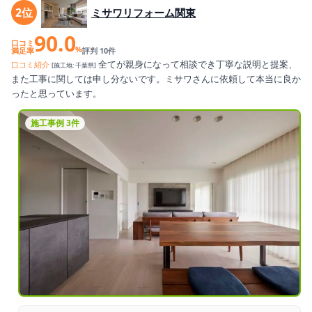
2位
ミサワリフォーム関東
90.0
口コミ
%
満足率
評判 10件
全てが親身になって相談でき丁寧な説明と提案、
口コミ紹介
[施工地: 千葉県]
また工事に関しては申し分ないです。ミサワさんに依頼して本当に良か
ったと思っています。
施工事例 3件