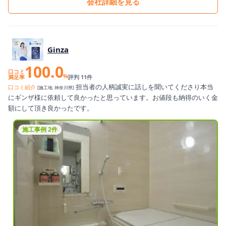
会社詳細を見る
Ginza
100.0
口コミ
%
満足率
評判 11件
担当者の人柄誠実に話しを聞いてくださり本当
口コミ紹介
[施工地: 神奈川県]
にギンザ様に依頼して良かったと思っています。お値段も納得のいく金
額にして頂き良かったです。
施工事例 2件