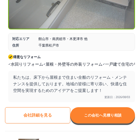
対応エリア
館山市・南房総市・木更津市 他
住所
千葉県松戸市
得意なリフォーム
水回りリフォーム
屋根・外壁等の外装リフォーム
一戸建て住宅のリ
私たちは、床下から屋根まで住まい全般のリフォーム・メンテ
ナンスを提供しております。地域の皆様に寄り添い、快適な住
空間を実現するためのアイデアをご提案します！
更新日：2026/08/03
会社詳細を見る
この会社へ見積り相談