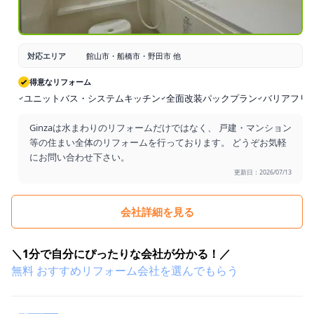
対応エリア
館山市・船橋市・野田市 他
得意なリフォーム
ユニットバス・システムキッチン
全面改装パックプラン
バリアフリ
Ginzaは水まわりのリフォームだけではなく、 戸建・マンション
等の住まい全体のリフォームを行っております。 どうぞお気軽
にお問い合わせ下さい。
更新日：2026/07/13
会社詳細を見る
＼1分で自分にぴったりな会社が分かる！／
無料
おすすめリフォーム会社を
選んでもらう