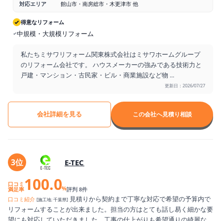
対応エリア
館山市・南房総市・木更津市 他
得意なリフォーム
中規模・大規模リフォーム
私たちミサワリフォーム関東株式会社はミサワホームグループ
のリフォーム会社です。 ハウスメーカーの強みである技術力と
戸建・マンション・古民家・ビル・商業施設など物
...
更新日：2026/07/27
会社詳細を見る
この会社へ見積り相談
3位
E-TEC
100.0
口コミ
%
満足率
評判 8件
見積りから契約まで丁寧な対応で希望の予算内で
口コミ紹介
[施工地: 千葉県]
リフォームすることが出来ました。担当の方はとても話し易く細かな要
望にも対応していただきました。工事の仕上がりも希望通りの綺麗な仕