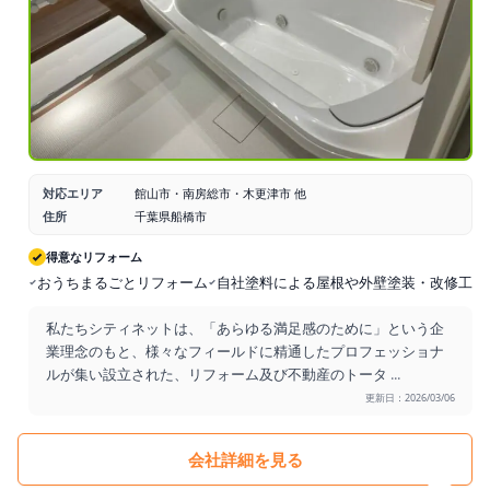
対応エリア
館山市・南房総市・木更津市 他
住所
千葉県船橋市
得意なリフォーム
おうちまるごとリフォーム
自社塗料による屋根や外壁塗装・改修工事
私たちシティネットは、「あらゆる満足感のために」という企
業理念のもと、様々なフィールドに精通したプロフェッショナ
ルが集い設立された、リフォーム及び不動産のトータ
...
更新日：2026/03/06
会社詳細を見る