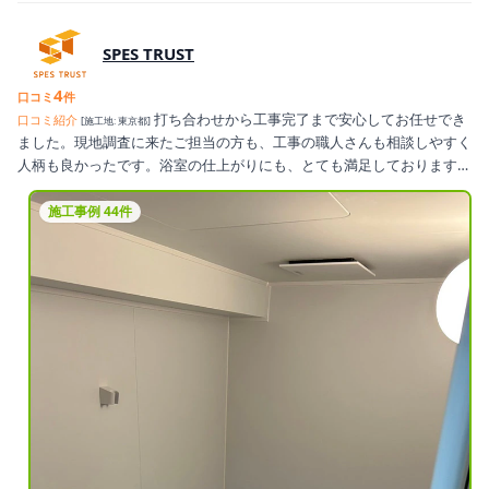
SPES TRUST
4
口コミ
件
打ち合わせから工事完了まで安心してお任せでき
口コミ紹介
[施工地: 東京都]
ました。現地調査に来たご担当の方も、工事の職人さんも相談しやすく
人柄も良かったです。浴室の仕上がりにも、とても満足しております。
良き業者さんをご紹介くださり感謝申し上げます。
施工事例 44件