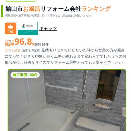
館山市
お風呂
リフォーム会社
ランキング
掲載情報や施工事例の充実度、口コミ等をもとに総合的に評価しています
キャッツ
1位
96.8
口コミ
%
満足率
評判 95件
見積もりにきていただいた時から営業の方が親身
口コミ紹介
[施工地: 千葉県]
になってくださり印象が良く工事が終わるまで変わらずでしたうちのお
風呂が少し特殊なサイズでリフォーム最中とっても大変そうでしたが現
場監督さんや職人さんが初めから最後まですごく頑張ってくださり理想
どうりの仕上がりになりました。大満足ですまた違うリフォームもお願
施工事例 100件
いしたいです見積もり金額も他の所より同じものがとっても安かったで
すリフォーム中のお風呂代がでたのがとても助かりました他にもたくさ
んあります