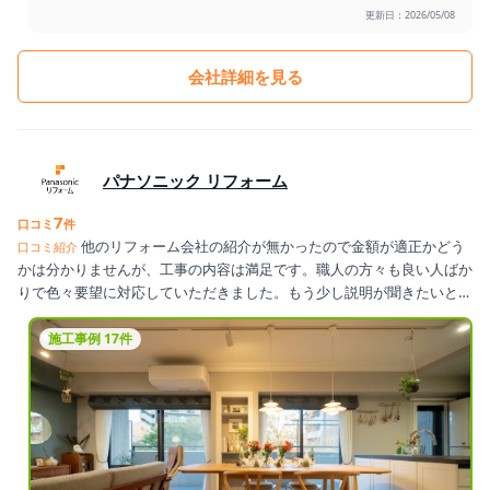
更新日：2026/05/08
会社詳細を見る
パナソニック リフォーム
7
口コミ
件
他のリフォーム会社の紹介が無かったので金額が適正かどう
口コミ紹介
かは分かりませんが、工事の内容は満足です。職人の方々も良い人ばか
りで色々要望に対応していただきました。もう少し説明が聞きたいと思
った所もありましたが、総体的に納得のいく仕上がりです。
施工事例 17件