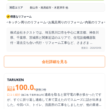
対応エリア
館山市・南房総市・木更津市 他
得意なリフォーム
キッチン周りのリフォーム
お風呂周りのリフォーム
内装のリフォー
株式会社ネクストでは、埼玉県川口市を中心に東京都、神奈川
県、千葉県、茨城県と関東近辺のエリアで、住宅設備機器取
付・退去立ち合い代行・リフォーム工事など、さまざま
...
更新日：2026/03/06
会社詳細を見る
TARUKEN
100.0
口コミ
%
満足率
評判 7件
連絡を取ると留守電の事が多かったです
口コミ紹介
[施工地: 千葉県 館山市]
が、すぐに折り返し連絡して来て貰えたのでスムーズに話が出来ま
した。今回バス、トイレ、洗面所の工事をしましたが、他の業者は