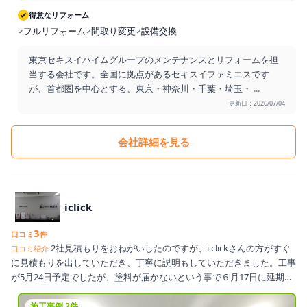
得意なリフォーム
フルリフォーム
間取り変更
設備交換
東京セキスイハイムグループのメンテナンスとリフォームを担
当する会社です。全国に拠点があるセキスイファミエスです
が、首都圏を中心とする、東京・神奈川・千葉・埼玉・
...
更新日：2026/07/04
会社詳細を見る
iclick
3
口コミ
件
2社見積もりをおねがいしたのですが、i clickさんの方がすぐ
口コミ紹介
に見積もりを出していただき、丁寧に説明もしていただきました。工事
が5月24日予定でしたが、塗料が届かないという事で６月17日に延期さ
れましたが、無事に30日に完了しました。綺麗にしていただきありが
とうございました。
施工事例 2件