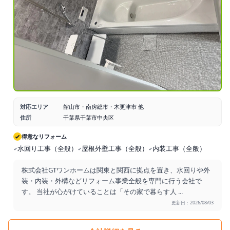
対応エリア
館山市・南房総市・木更津市 他
住所
千葉県千葉市中央区
得意なリフォーム
水回り工事（全般）
屋根外壁工事（全般）
内装工事（全般）
株式会社GTワンホームは関東と関西に拠点を置き、水回りや外
装・内装・外構などリフォーム事業全般を専門に行う会社で
す。 当社が心がけていることは「その家で暮らす人
...
更新日：2026/08/03