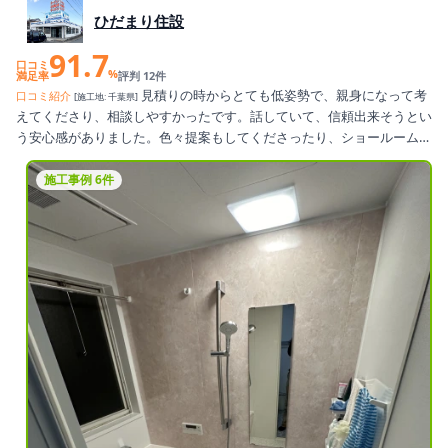
ひだまり住設
91.7
口コミ
%
満足率
評判 12件
見積りの時からとても低姿勢で、親身になって考
口コミ紹介
[施工地: 千葉県]
えてくださり、相談しやすかったです。話していて、信頼出来そうとい
う安心感がありました。色々提案もしてくださったり、ショールームへ
も同行してくださいました。何かあったらすぐに相談出来る心強さがあ
ります。リフォームも丁寧にやっていただきました。どうもありがとう
施工事例 6件
ございました。またお世話になることが多々あると思いますがよろしく
お願いいたしますm(_ _)m