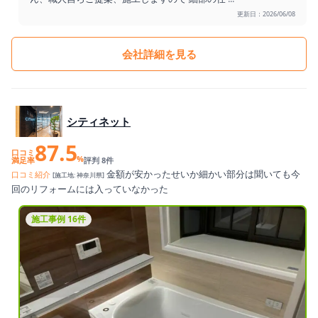
更新日：2026/06/08
会社詳細を見る
シティネット
87.5
口コミ
%
満足率
評判 8件
金額が安かったせいか細かい部分は聞いても今
口コミ紹介
[施工地: 神奈川県]
回のリフォームには入っていなかった
施工事例 16件