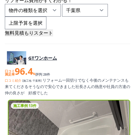
リフォーム費用
が
すぐ
わかる！
無料見積もりスタート
GTワンホーム
96.4
口コミ
%
満足率
評判 28件
リフォーム一回切りでなく今後のメンテナンスも
口コミ紹介
[施工地: 千葉県]
来てくださるそうなので安心できました社長さんの熱意や社員の方達の
仲の良さが 好感でした
施工事例 13件