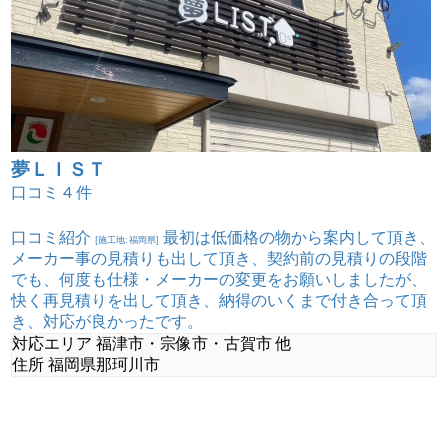
夢ＬＩＳＴ
口コミ
4
件
口コミ紹介
最初は低価格の物から案内して頂き、
[施工地: 福岡県]
メーカー事の見積りも出して頂き、契約前の見積りの段階
でも、何度も仕様・メーカーの変更をお願いしましたが、
快く再見積りを出して頂き、納得のいくまで付き合って頂
き、対応が良かったです。
対応エリア
福津市・宗像市・古賀市 他
住所
福岡県那珂川市