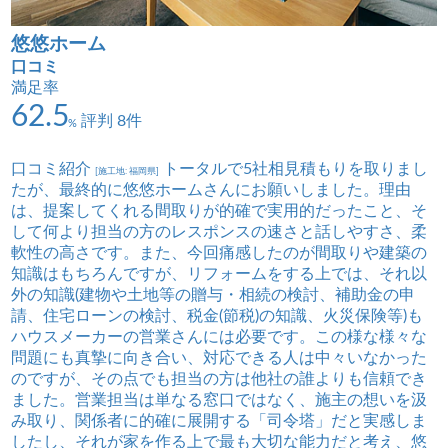
悠悠ホーム
口コミ
満足率
62.5
評判 8件
%
口コミ紹介
トータルで5社相見積もりを取りまし
[施工地: 福岡県]
たが、最終的に悠悠ホームさんにお願いしました。理由
は、提案してくれる間取りが的確で実用的だったこと、そ
して何より担当の方のレスポンスの速さと話しやすさ、柔
軟性の高さです。また、今回痛感したのが間取りや建築の
知識はもちろんですが、リフォームをする上では、それ以
外の知識(建物や土地等の贈与・相続の検討、補助金の申
請、住宅ローンの検討、税金(節税)の知識、火災保険等)も
ハウスメーカーの営業さんには必要です。この様な様々な
問題にも真摯に向き合い、対応できる人は中々いなかった
のですが、その点でも担当の方は他社の誰よりも信頼でき
ました。営業担当は単なる窓口ではなく、施主の想いを汲
み取り、関係者に的確に展開する「司令塔」だと実感しま
したし、それが家を作る上で最も大切な能力だと考え、悠