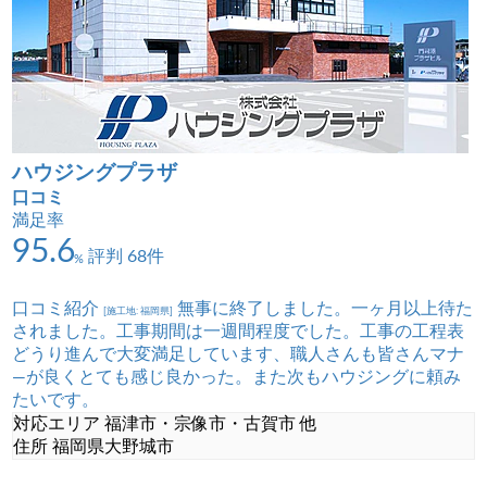
ハウジングプラザ
口コミ
満足率
95.6
評判 68件
%
口コミ紹介
無事に終了しました。一ヶ月以上待た
[施工地: 福岡県]
されました。工事期間は一週間程度でした。工事の工程表
どうり進んで大変満足しています、職人さんも皆さんマナ
―が良くとても感じ良かった。また次もハウジングに頼み
たいです。
対応エリア
福津市・宗像市・古賀市 他
住所
福岡県大野城市