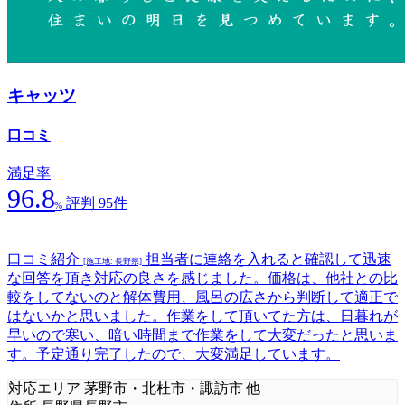
キャッツ
口コミ
満足率
96.8
評判 95件
%
口コミ紹介
担当者に連絡を入れると確認して迅速
[施工地: 長野県]
な回答を頂き対応の良さを感じました。価格は、他社との比
較をしてないのと解体費用、風呂の広さから判断して適正で
はないかと思いました。作業をして頂いてた方は、日暮れが
早いので寒い、暗い時間まで作業をして大変だったと思いま
す。予定通り完了したので、大変満足しています。
対応エリア
茅野市・北杜市・諏訪市 他