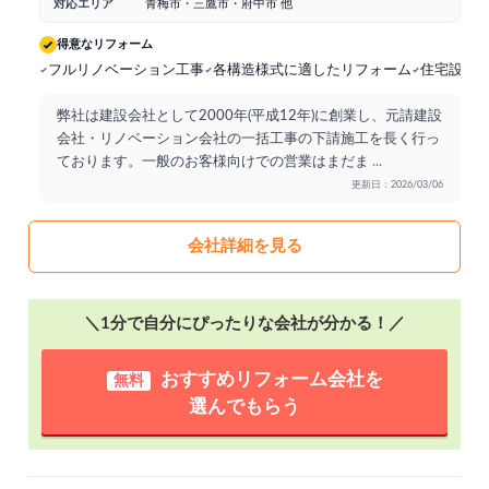
対応エリア
青梅市・三鷹市・府中市 他
得意なリフォーム
フルリノベーション工事
各構造様式に適したリフォーム
住宅設備
弊社は建設会社として2000年(平成12年)に創業し、元請建設
会社・リノベーション会社の一括工事の下請施工を長く行っ
ております。一般のお客様向けでの営業はまだま
...
更新日：2026/03/06
会社詳細を見る
＼1分で自分にぴったりな会社が分かる！／
おすすめリフォーム会社を
無料
選んでもらう