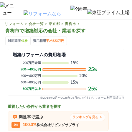
リフォームTOP
ハピすむリフォームとは
リフォーム
>
会社一覧
>
東京都
>
青梅市
>
青梅市で増築対応の会社・業者を探す
リフォームの基礎知識
対応業者
41社
費用相場
平均623万円
リフォーム費用相場
増築リフォームの費用相場
リフォーム補助金
15
200万円未満
%
リフォーム会社一覧
25
200〜400万円
%
20
400〜600万円
%
15
600〜800万円
%
閉じる
25
800万円以上
%
※2016年2月〜2026年08月のハピすむリフォーム利用実績より
重視したい条件から業者を探す
満足率で選ぶ
ランキングを見る ＞
100.0%
1位
株式会社リビングサプライ