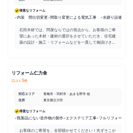
さいました。はがした箇所に関しては裏面を全て写真をとって
下さり、自分の目で確認できたので安心できました。綺麗な事
得意なリフォーム
が確認できているのといないのでは気持ちの負担が全然違うの
内装 間仕切変更
間取り変更による電気工事
水廻り設備機器
でありがたかったです。工事内容や方法は大体理解していたの
ですが、押入れを撤去してクローゼットに変更する件だけは何
石田木材では、問屋ならではの視点から、お客様のご希
回聞いても分からなかったです。数人で話は聞いていたのです
望にあった木材・建材の選択をさせていただき、住宅建
が、完成した物を見てやっと全員理解しました。図面にして頂
築の設計・施工・リフォームなどを一貫して御請けさせ
けるともっとよかったと思います。工事の最終日に壁紙の直し
ていただき
...
をしに夕方来ると聞いていましたが、来ませんでした。連絡は
あったので問題があったとは思っていませんが次の日に伸びて
しまったのは少し残念でした。
リフォーム仁力舎
3
口コミ
件
対応エリア
青梅市・羽村市・あきる野市 他
住所
東京都立川市
得意なリフォーム
既製品にない造作物の製作
エクステリア工事
フルリフォーム・
お客様のご希望を、全部聴かせてください！先ずそこか