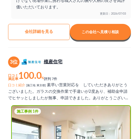
けでなく現場作業に携わる職人さんの腕や人柄の良さを高評
価いただいております。
更新日：2026/07/03
会社詳細を見る
この会社へ見積り相談
3位
殖産住宅
100.0
口コミ
%
満足率
評判 7件
素早い営業対応を゙していただきありがとう
口コミ紹介
[施工地: 東京都]
ございました。ガラスの交換作業で手違いが2度あり、補助金申請
でヒヤッとしましたが無事、申請できました。ありがとうございま
す。
施工事例 1件