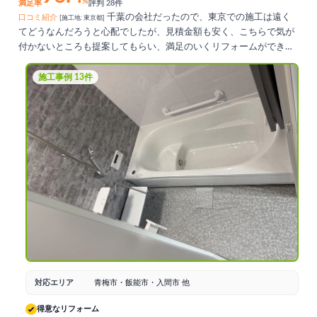
%
満足率
評判 28件
千葉の会社だったので、東京での施工は遠く
口コミ紹介
[施工地: 東京都]
てどうなんだろうと心配でしたが、見積金額も安く、こちらで気が
付かないところも提案してもらい、満足のいくリフォームができま
した。社長、現場監督、大工、内装業者等出入りの方々も皆感じが
良く、安心してお任せできました。ただ千葉の会社のためか、東京
施工事例 13件
都の補助金の提案が無く、こちらも気付かずに適用出来なかった補
助金もあったので、東京までカバーするならぜひ提案していただき
たかったなと思いました。今回は基礎までしっかり補修していただ
いたので、これからも長く大切に住んでいきたいと思います。
対応エリア
青梅市・飯能市・入間市 他
得意なリフォーム