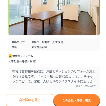
対応エリア
青梅市・飯能市・入間市 他
住所
東京都新宿区
得意なリフォーム
増改築
外装
耐震
弊社は首都圏を拠点に、戸建とマンションのリフォーム施工
を行う会社です。 「もう一度わが家に恋しよう。」をキャ
ッチコピーに、家族一人ひとりのライフスタイルに合わせ
...
更新日：2026/03/06
会社詳細を見る
この会社へ見積り相談