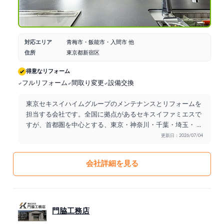
対応エリア
青梅市・飯能市・入間市 他
住所
東京都新宿区
得意なリフォーム
フルリフォーム
間取り変更
設備交換
東京セキスイハイムグループのメンテナンスとリフォームを
担当する会社です。全国に拠点があるセキスイファミエスで
すが、首都圏を中心とする、東京・神奈川・千葉・埼玉・
...
更新日：2026/07/04
会社詳細を見る
門脇工務店