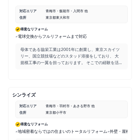
対応エリア
青梅市・飯能市・入間市 他
住所
東京都東大和市
得意なリフォーム
電球交換からフルリフォームまで対応
母体である協栄工業は2001年に創業し、東京スカイツ
リー、国立競技場などのスタッド溶接をしており、 大
規模工事の一翼を担っております。 そこでの経験を活
かし、安
...
シンライズ
対応エリア
青梅市・羽村市・あきる野市 他
住所
東京都小平市
得意なリフォーム
地域密着ならではの住まいのトータルリフォーム
外壁・屋根など