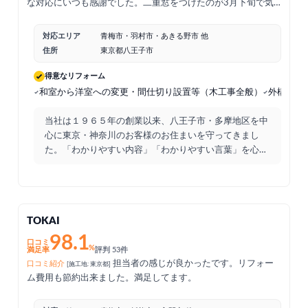
な対応にいつも感謝でした。二重窓をつけたのが3月下旬で気
温も上がり始めたのは、ありますが、つけてよかったと思えて
います。1年を通して効果が楽しみです。ネットでたまたま見
対応エリア
青梅市・羽村市・あきる野市 他
つけたハピすむのアンケートから、今日に至るまで短い期間で
住所
東京都八王子市
したが、どれも迅速で丁寧で快適な結果を迎え、本当にありが
とうございました。
得意なリフォーム
和室から洋室への変更・間仕切り設置等（木工事全般）
外構工事
当社は１９６５年の創業以来、八王子市・多摩地区を中
心に東京・神奈川のお客様のお住まいを守ってきまし
た。「わかりやすい内容」「わかりやすい言葉」を心掛
け、お客様と
...
TOKAI
98.1
口コミ
%
満足率
評判 53件
担当者の感じが良かったです。リフォー
口コミ紹介
[施工地: 東京都]
ム費用も節約出来ました。満足してます。