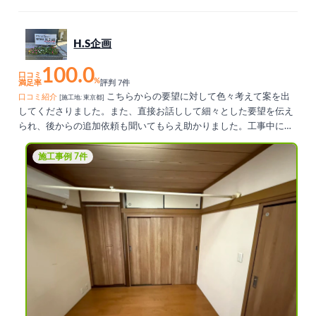
H.S企画
100.0
口コミ
%
満足率
評判 7件
こちらからの要望に対して色々考えて案を出
口コミ紹介
[施工地: 東京都]
してくださりました。また、直接お話しして細々とした要望を伝え
られ、後からの追加依頼も聞いてもらえ助かりました。工事中にお
会いしたときの対応も良く、安心して任せられました。施工後も気
になる点を直接伝えられ、とても良かったです。
施工事例 7件