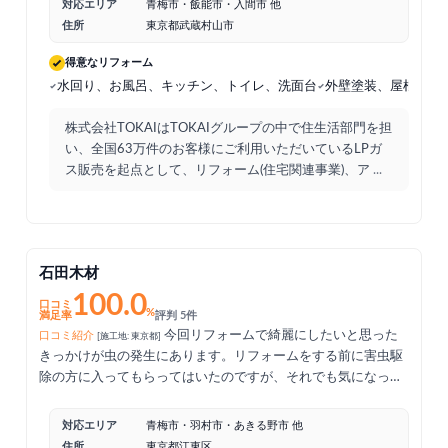
対応エリア
青梅市・飯能市・入間市 他
住所
東京都武蔵村山市
得意なリフォーム
水回り、お風呂、キッチン、トイレ、洗面台
外壁塗装、屋根、太
株式会社TOKAIはTOKAIグループの中で住生活部門を担
い、全国63万件のお客様にご利用いただいているLPガ
ス販売を起点として、リフォーム(住宅関連事業)、ア
...
石田木材
100.0
口コミ
%
満足率
評判 5件
今回リフォームで綺麗にしたいと思った
口コミ紹介
[施工地: 東京都]
きっかけが虫の発生にあります。リフォームをする前に害虫駆
除の方に入ってもらってはいたのですが、それでも気になった
のでリフォームに踏み切る事にしました。費用の面で他のリフ
ォームが出来なくなっても原因の特定をしたい旨伝えたとこ
対応エリア
青梅市・羽村市・あきる野市 他
ろ、かなり隅々まで調べて下さいましたし、防虫剤もまいて下
住所
東京都江東区