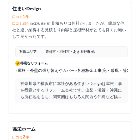
住まいDesign
1
口コミ
件
見積もりは何社かしましたが、簡単な他
口コミ紹介
[施工地: 東京都]
社と違い納得する見積もり内容と屋根部材がとても良くお願い
して良かったです。
対応エリア
青梅市・羽村市・あきる野市 他
得意なリフォーム
屋根・外壁の張り替えやカバー
各種板金工事(庇・破風・笠木
塗
神奈川県の横浜市に本社がある住まいDesignは屋根工事
を得意とするリフォーム会社です。山梨・滋賀・沖縄に
も所在地をもち、関東圏はもちろん関西や沖縄など幅広
い地
...
協栄ホーム
2
口コミ
件