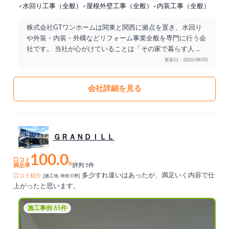
水回り工事（全般）
屋根外壁工事（全般）
内装工事（全般）
株式会社GTワンホームは関東と関西に拠点を置き、水回り
や外装・内装・外構などリフォーム事業全般を専門に行う会
社です。 当社が心がけていることは「その家で暮らす人
...
更新日：2026/08/03
会社詳細を見る
ＧＲＡＮＤＩＬＬ
100.0
口コミ
%
満足率
評判 5件
多少すれ違いはあったが、満足いく内容で仕
口コミ紹介
[施工地: 神奈川県]
上がったと思います。
施工事例 65件