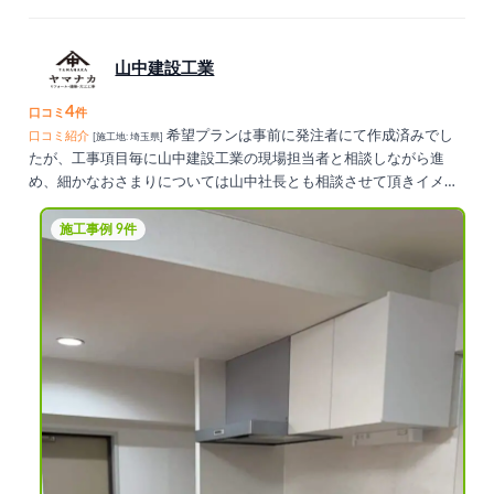
山中建設工業
4
口コミ
件
希望プランは事前に発注者にて作成済みでし
口コミ紹介
[施工地: 埼玉県]
たが、工事項目毎に山中建設工業の現場担当者と相談しながら進
め、細かなおさまりについては山中社長とも相談させて頂きイメー
ジ通りの仕上がりになりました。
施工事例 9件