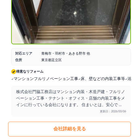
対応エリア
青梅市・羽村市・あきる野市 他
住所
東京都足立区
得意なリフォーム
マンションフルリノベーション工事
床、壁などの内装工事等
浴室
株式会社門脇工務店はマンション内装・木造戸建・フルリノ
ベーション工事・テナント・オフィス・店舗の内装工事をメ
インに行っている会社になります。 住まいとは、安心で
...
更新日：2026/03/06
会社詳細を見る