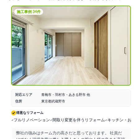
した。こちらの会社にお願いすることにした理由は、見積り内容が
丁寧で、リフォーム内容がイメージし易かったからです。そして、
施工事例 34件
契約後工事着工までに、仕様の打合せを何回かしましたが、要望を
丁寧に汲み取ってくださり、専門家としてのご提案をいただき、私
共が納得するまで何度も快くご対応いただきました。工事はお任せ
し、予定どおりの期間で、綺麗な仕上がりで、引渡しを受けまし
た。お蔭さまで、家族皆、安心して快適に暮らしております。
対応エリア
青梅市・羽村市・あきる野市 他
住所
東京都武蔵野市
得意なリフォーム
フルリノベーション
間取り変更を伴うリフォーム
キッチン・お風
弊社の強みはチーム力の高さだと思っております。 社員だ