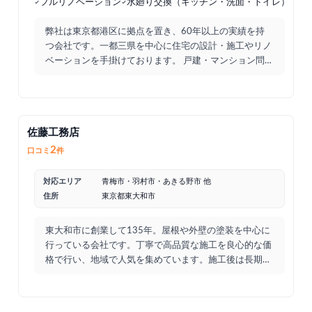
フルリノベーション
水廻り交換（キッチン・洗面・トイレ）他
弊社は東京都港区に拠点を置き、60年以上の実績を持
つ会社です。一都三県を中心に住宅の設計・施工やリノ
ベーションを手掛けております。 戸建・マンション問
わず、モダ
...
佐藤工務店
2
口コミ
件
対応エリア
青梅市・羽村市・あきる野市 他
住所
東京都東大和市
東大和市に創業して135年。屋根や外壁の塗装を中心に
行っている会社です。丁寧で高品質な施工を良心的な価
格で行い、地域で人気を集めています。施工後は長期保
証をアフ
...