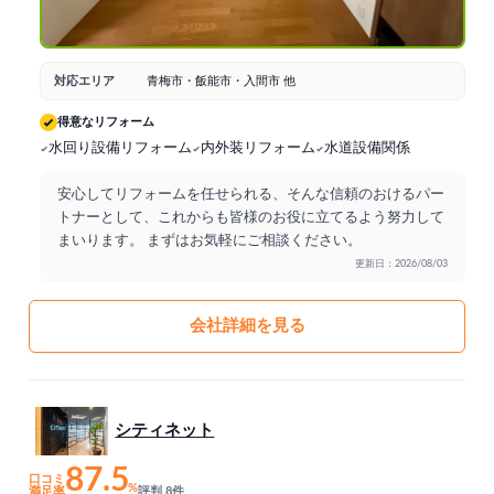
対応エリア
青梅市・飯能市・入間市 他
得意なリフォーム
水回り設備リフォーム
内外装リフォーム
水道設備関係
安心してリフォームを任せられる、そんな信頼のおけるパー
トナーとして、これからも皆様のお役に立てるよう努力して
まいります。 まずはお気軽にご相談ください。
更新日：2026/08/03
会社詳細を見る
シティネット
87.5
口コミ
%
満足率
評判 8件