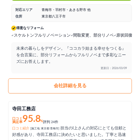
対応エリア
青梅市・羽村市・あきる野市 他
住所
東京都八王子市
得意なリフォーム
スケルトンフルリノベーション
間取変更、部分リノベ
原状回復リ
未来の暮らしをデザイン。『ココカラ始まる幸せをつくる』
を合言葉に、部分リフォームからフルリノベまで多彩なニー
ズにお答えします。
更新日：2026/03/09
会社詳細を見る
寺田工務店
95.8
口コミ
%
満足率
評判 24件
担当のI上さんの対応にとても信頼と
口コミ紹介
[施工地: 東京都 青梅市]
好感があり、寺田工務店に決めたいと思いました。丁寧と迅速