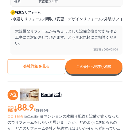
住所
東京都立川市
得意なリフォーム
水廻りリフォーム
間取り変更・デザインリフォーム
外装リフォー
大規模なリフォームからちょっとした設備交換まであらゆる
工事にご対応させて頂きます。どうぞお気軽にご相談くださ
い。
更新日：2026/08/06
会社詳細を見る
この会社へ見積り相談
2位
Renio(ﾚﾆｵ)
88.9
口コミ
%
満足率
評判 9件
マンションの水回り配管と設備が古くなった
口コミ紹介
[施工地: 東京都]
のでリフォームをしたいと思いましたが、どのように進めるもの
か、どこのリフォーム会社と契約すればよいか分からず困っていま