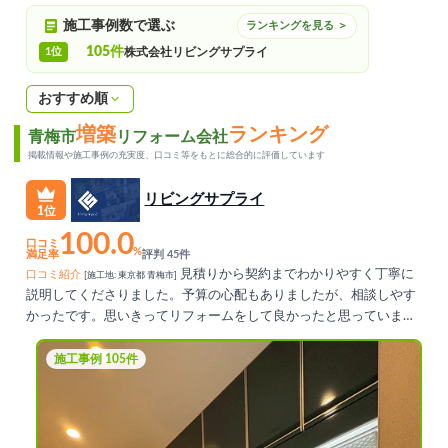
施工事例数で選ぶ
ランキングを見る ＞
105件
1位
株式会社リビングサプライ
おすすめ順
増築
ランキング
青梅市
リフォーム会社
掲載情報や施工事例の充実度、口コミ等をもとに総合的に評価しています
リビングサプライ
1位
100.0
口コミ
%
満足率
評判 45件
見積りから契約までわかりやすく丁寧に
口コミ紹介
[施工地: 東京都 青梅市]
説明してくださりました。予算の心配もありましたが、相談しやす
かったです。思いきってリフォームをして良かったと思っていま
す。
施工事例 105件