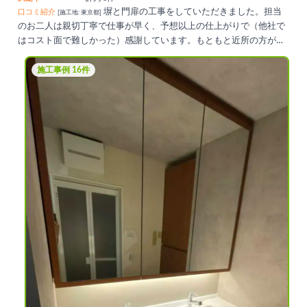
塀と門扉の工事をしていただきました。担当
口コミ紹介
[施工地: 東京都]
のお二人は親切丁寧で仕事が早く、予想以上の仕上がりで（他社で
はコスト面で難しかった）感謝しています。もともと近所の方が車
で塀に追突し塀が倒壊した事故だったのですが、区役所から位置指
定道路なので塀は建てられないと調査が入り、工事がストップする
施工事例 16件
など、問題山積みでした。ご担当者さんは区役所の担当者ともスマ
ートに対応していただき、無事に工事が完了したことを心より感謝
しております。また何かありましたら、是非ともお願いしたいで
す。