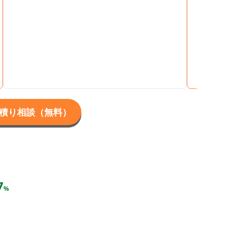
の施工
してく
当だっ
事の担
思いま
愛想も
積り相談（無料）
7
%