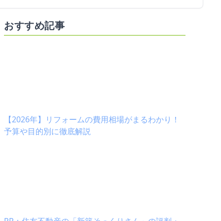
おすすめ記事
【2026年】リフォームの費用相場がまるわかり！
08/20の口コミ
2022/04/03の口
（神戸市北区・戸建て）
予算や目的別に徹底解説
☀️満足
☀️満
口コミ：
工事後の口コミ：
8.20
2022.04.03
を確認
工事条件を確認
評価詳細を確認
感想
施工したかったのはカーポートウッドデッキ
対応から費用面、工
。メット株式会社さんはそれだけではなく、
で、大変満足してお
案を提案してくださり、結局カーポートのみ
お願いしたいと考え