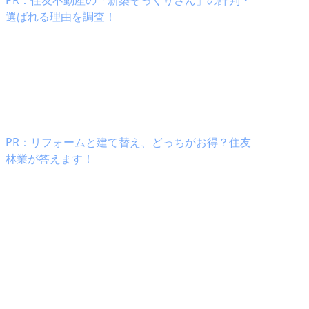
PR：住友不動産の「新築そっくりさん」の評判・
選ばれる理由を調査！
になりましたが、素人にもわかりやすく説明
本当に、ありがとう
ださりました。最初から最後まで同じ方が担
たので連絡のやり取りもスムーズでした。工
当の方も暑い中丁寧に施工してくださったと
す。
よかったです。ありがとうございました。
PR：リフォームと建て替え、どっちがお得？住友
林業が答えます！