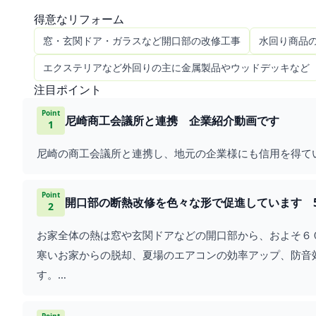
施工実績は年間1,200件程度、担当者も20年以上の建築
得意なリフォーム
窓・玄関ドア・ガラスなど開口部の改修工事
水回り商品
エクステリアなど外回りの主に金属製品やウッドデッキなど
注目ポイント
Point
尼崎商工会議所と連携 企業紹介動画です
1
Point
開口部の断熱改修を色々な形で促進しています 5
2
お家全体の熱は窓や玄関ドアなどの開口部から、およそ６
寒いお家からの脱却、夏場のエアコンの効率アップ、防音
す。
全国の皆様にお役に立てる「内窓」の取付動画をアップし
総再生回数が５００００回を超える、皆さんの関心の高さ