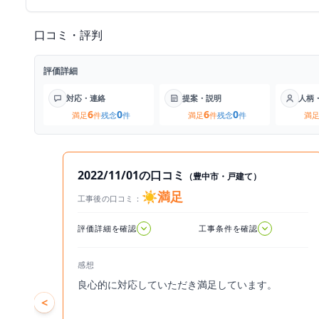
口コミ・評判
評価詳細
対応・連絡
提案・説明
人柄
6
0
6
0
満足
件
残念
件
満足
件
残念
件
満
2022/11/01の口コミ
（豊中市・戸建て）
☀️満足
工事後の口コミ：
2022.11.01
評価詳細を確認
工事条件を確認
感想
良心的に対応していただき満足しています。
<