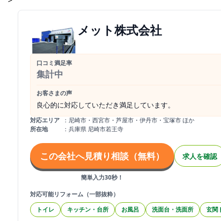
>
メット株式会社
口コミ満足率
集計中
お客さまの声
良心的に対応していただき満足しています。
対応エリア
：
尼崎市・西宮市・芦屋市・伊丹市・宝塚市 ほか
所在地
：
兵庫県 尼崎市若王寺
この会社へ見積り相談（無料）
求人を確認
簡単入力30秒！
対応可能リフォーム（一部抜粋）
トイレ
キッチン・台所
お風呂
洗面台・洗面所
玄関