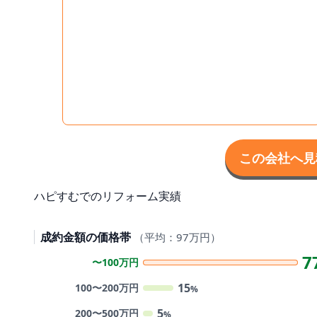
この会社へ見
ハピすむでのリフォーム実績
成約金額の価格帯
（平均：97万円）
7
〜100万円
15
100〜200万円
%
5
200〜500万円
%