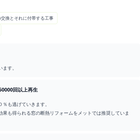
業界経験があるためご安心いただけると思います。
の交換とそれに付帯する工事
0000回以上再生
０％も逃げていきます。
効果も得られる窓の断熱リフォームをメットでは推奨していま
ました。
がうかがえます。