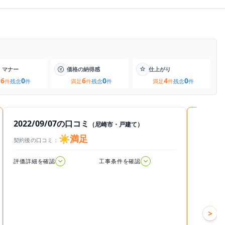
・マナー
価格の納得感
仕上がり
6
0
6
0
4
0
足
件
残念
件
満足
件
残念
件
満足
件
残念
件
2022/09/07の口コミ
2022/
（尼崎市・戸建て）
☀️満足
契約後の口コミ：
工事後の
2022.09.07
2022.0
評価詳細を確認
工事条件を確認
評価詳細
感想
最初に
でした
>
色んな