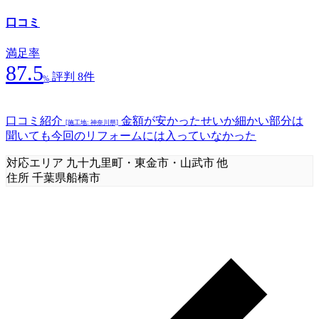
口コミ
満足率
87.5
評判 8件
%
口コミ紹介
金額が安かったせいか細かい部分は
[施工地: 神奈川県]
聞いても今回のリフォームには入っていなかった
対応エリア
九十九里町・東金市・山武市 他
住所
千葉県船橋市