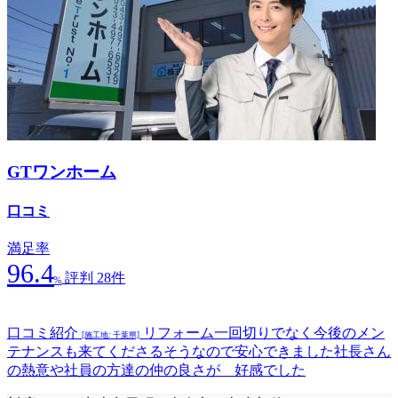
GTワンホーム
口コミ
満足率
96.4
評判 28件
%
口コミ紹介
リフォーム一回切りでなく今後のメン
[施工地: 千葉県]
テナンスも来てくださるそうなので安心できました社長さん
の熱意や社員の方達の仲の良さが 好感でした