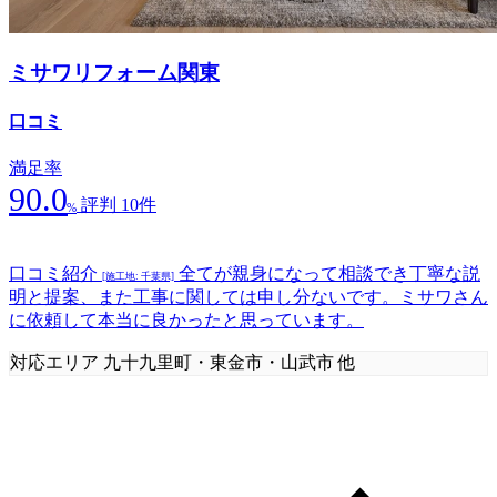
ミサワリフォーム関東
口コミ
満足率
90.0
評判 10件
%
口コミ紹介
全てが親身になって相談でき丁寧な説
[施工地: 千葉県]
明と提案、また工事に関しては申し分ないです。ミサワさん
に依頼して本当に良かったと思っています。
対応エリア
九十九里町・東金市・山武市 他