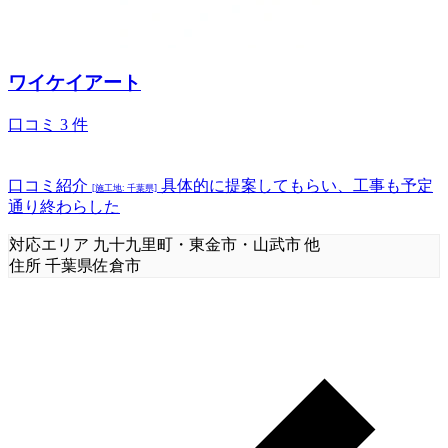
ワイケイアート
口コミ
3
件
口コミ紹介
具体的に提案してもらい、工事も予定
[施工地: 千葉県]
通り終わらした
対応エリア
九十九里町・東金市・山武市 他
住所
千葉県佐倉市