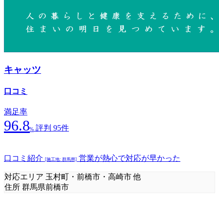
キャッツ
口コミ
満足率
96.8
評判 95件
%
口コミ紹介
営業が熱心で対応が早かった
[施工地: 群馬県]
対応エリア
玉村町・前橋市・高崎市 他
住所
群馬県前橋市