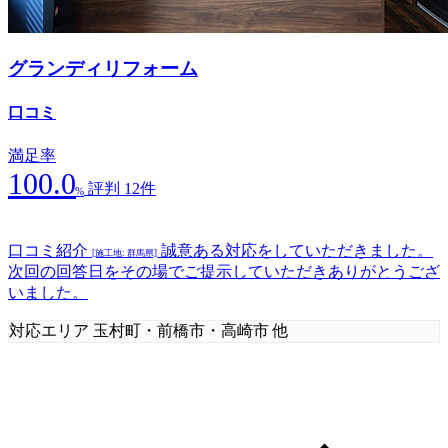
グランディリフォーム
口コミ
満足率
100.0
評判 12件
%
口コミ紹介
誠意ある対応をしていただきました。
[施工地: 群馬県]
次回の回答日をその場でご提示していただきありがとうござ
いました。
対応エリア
玉村町・前橋市・高崎市 他