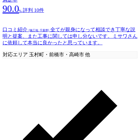
90.0
評判 10件
%
口コミ紹介
全てが親身になって相談でき丁寧な説
[施工地: 千葉県]
明と提案、また工事に関しては申し分ないです。ミサワさん
に依頼して本当に良かったと思っています。
対応エリア
玉村町・前橋市・高崎市 他