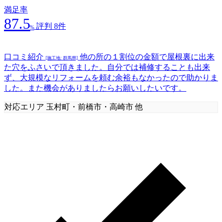
満足率
87.5
評判 8件
%
口コミ紹介
他の所の１割位の金額で屋根裏に出来
[施工地: 群馬県]
た穴をふさいで頂きました。自分では補修することも出来
ず、大規模なリフォームを頼む余裕もなかったので助かりま
した。また機会がありましたらお願いしたいです。
対応エリア
玉村町・前橋市・高崎市 他