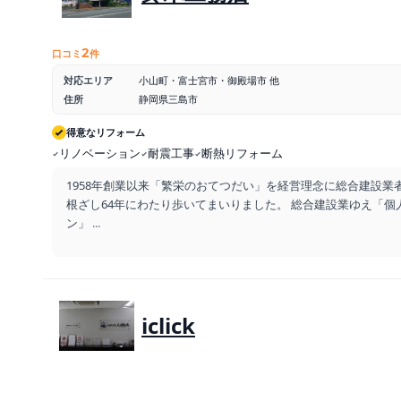
2
口コミ
件
対応エリア
小山町・富士宮市・御殿場市 他
住所
静岡県三島市
得意なリフォーム
リノベーション
耐震工事
断熱リフォーム
1958年創業以来「繁栄のおてつだい」を経営理念に総合建設業
根ざし64年にわたり歩いてまいりました。 総合建設業ゆえ「個
ン」
...
iclick