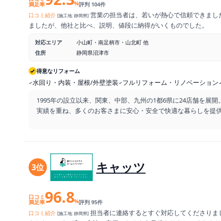
%
満足率
評判 104件
営業の担当者は、若いが熱心で信頼できまし
口コミ紹介
[施工地: 静岡県]
ましたが、他社と比べ、説明、値段に納得がいくものでした。
対応エリア
小山町・南足柄市・山北町 他
住所
静岡県沼津市
得意なリフォーム
水回り・内装・屋根/外壁塗装
フルリフォーム・リノベーション
1995年の設立以来、関東、中部、九州の1都6県に24店舗を展開
実績を重ね、多くのお客さまに安心・安全で快適な暮らしを提
キャッツ
3位
96.8
口コミ
%
満足率
評判 95件
担当者に連絡するとすぐ対応してくださりま
口コミ紹介
[施工地: 静岡県]