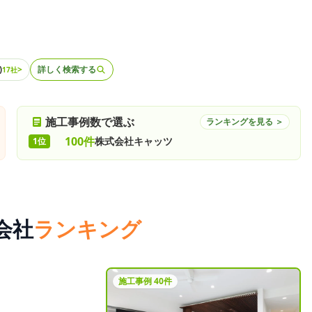
)
>
詳しく検索する
17社
施工事例数で選ぶ
ランキングを見る ＞
100件
株式会社キャッツ
1位
会社
ランキング
施工事例 40件