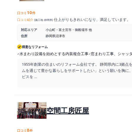
10
口コミ
件
仕上がりもきれいになり、満足しています。
口コミ紹介
[施工地: 静岡県]
対応エリア
小山町・富士宮市・御殿場市 他
住所
静岡県沼津市
得意なリフォーム
水まわり設備を始めとする内装複合工事
窓まわり工事、シャッ
1955年創業の住まいのリフォーム会社です。 静岡県内に3拠点
ムを通じて豊かな暮らしをサポートしたい」という願いを胸に
ビスを
...
空間工房匠屋
8
口コミ
件