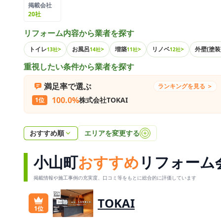
掲載会社
20社
リフォーム内容から業者を探す
トイレ
>
お風呂
>
増築
>
リノベ
>
外壁(塗装
13社
14社
11社
12社
重視したい条件から業者を探す
満足率で選ぶ
ランキングを見る ＞
100.0%
株式会社TOKAI
1位
おすすめ順
エリアを変更する
小山町
おすすめ
リフォーム
掲載情報や施工事例の充実度、口コミ等をもとに総合的に評価しています
TOKAI
1位