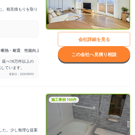
た。相見積もりを取り
会社詳細を見る
断熱・耐震 性能向上リノベ
この会社へ見積り相談
。延べ16万件以上の
供しています。
更新日：2026/08/03
施工事例 100件
した。少し無理な提案