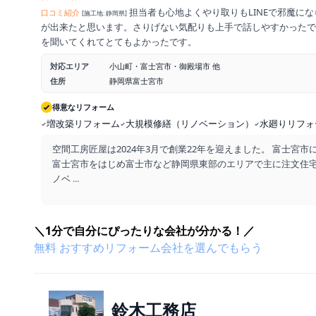
担当者も心地よくやり取りもLINEで邪魔に
口コミ紹介
[施工地: 静岡県]
が出来たと思います。さりげない気配りも上手で話しやすかったで
を聞いてくれてとてもよかったです。
対応エリア
小山町・富士宮市・御殿場市 他
住所
静岡県富士宮市
得意なリフォーム
増改築リフォーム
大規模修繕（リノベーション）
水廻りリフォ
空間工房匠屋は2024年3月で創業22年を迎えました。 富士宮
富士宮市をはじめ富士市など静岡県東部のエリアで主に注文住
ノベ
...
＼1分で自分にぴったりな会社が分かる！／
無料
おすすめリフォーム会社を
選んでもらう
鈴木工務店