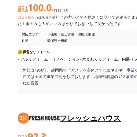
100.0
口コミ
%
満足率
評判 11件
担当の方がとても気さくに話せて連絡もこま
口コミ紹介
[施工地: 静岡県]
た工事の方も大変いい方ばかりでお願いして良かったです
対応エリア
小山町・富士宮市・御殿場市 他
住所
静岡県吉田町
得意なリフォーム
フルリフォーム・リノベーション
水まわりリフォーム、内装リ
弊社は1950年、静岡県で「ガス」を主体とするエネルギー事業
在では全国で事業展開をしております。地域密着型のガス事業
ねた豊富
...
フレッシュハウス
2位
92.3
口コミ