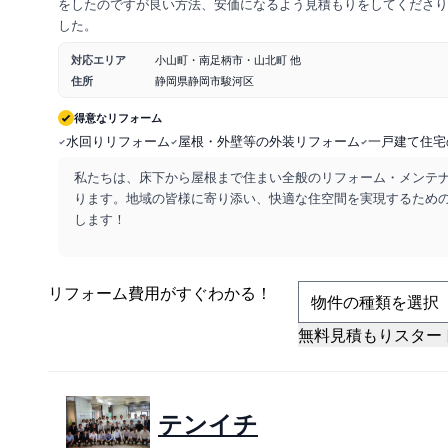
をしたのですが良い方法、安価になるよう見積もりをしてくださり
した。
対応エリア
小山町・南足柄市・山北町 他
住所
静岡県静岡市駿河区
得意なリフォーム
水回りリフォーム
屋根・外壁等の外装リフォーム
一戸建て住宅
私たちは、床下から屋根まで住まい全般のリフォーム・メンテ
ります。地域の皆様に寄り添い、快適な住空間を実現するため
します！
リフォーム費用
が
すぐ
わかる！
無料見積もりスター
テンイチ