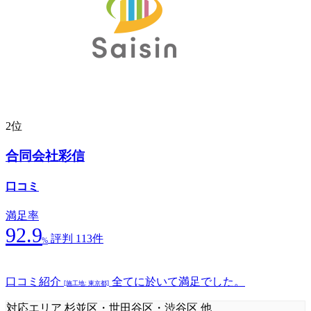
2位
合同会社彩信
口コミ
満足率
92.9
評判 113件
%
口コミ紹介
全てに於いて満足でした。
[施工地: 東京都]
対応エリア
杉並区・世田谷区・渋谷区 他