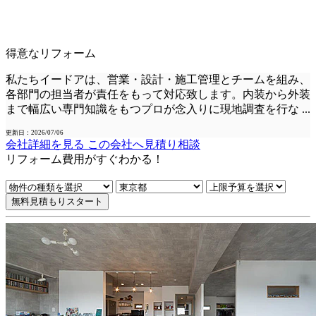
得意なリフォーム
私たちイードアは、営業・設計・施工管理とチームを組み、
各部門の担当者が責任をもって対応致します。内装から外装
まで幅広い専門知識をもつプロが念入りに現地調査を行な
...
更新日：2026/07/06
会社詳細を見る
この会社へ見積り相談
リフォーム費用
が
すぐ
わかる！
無料見積もりスタート