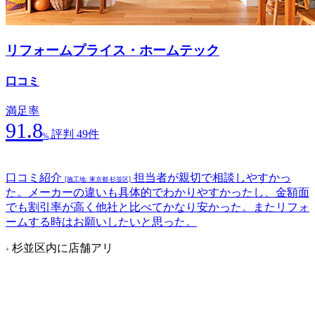
リフォームプライス・ホームテック
口コミ
満足率
91.8
評判 49件
%
口コミ紹介
担当者が親切で相談しやすかっ
[施工地: 東京都 杉並区]
た。メーカーの違いも具体的でわかりやすかったし、金額面
でも割引率が高く他社と比べてかなり安かった。またリフォ
ームする時はお願いしたいと思った。
杉並区内に店舗アリ
+