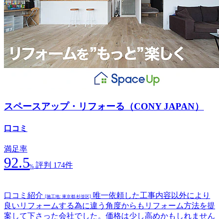
スペースアップ・リフォーる（CONY JAPAN）
口コミ
満足率
92.5
評判 174件
%
口コミ紹介
唯一依頼した工事内容以外により
[施工地: 東京都 杉並区]
良いリフォームする為に違う角度からもリフォーム方法を提
案して下さった会社でした。価格は少し高めかもしれません