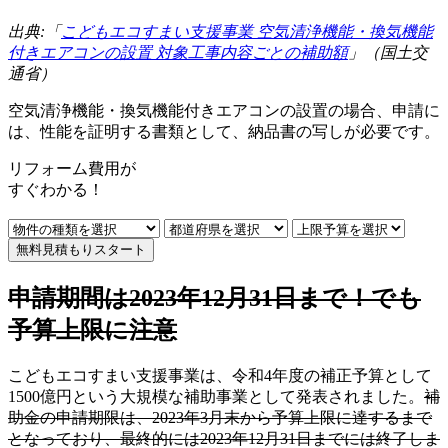
出典:「
こどもエコすまい支援事業 空気清浄機能・換気機能
付きエアコンの設置 対象工事内容ごとの補助額
」（国土交
通省）
空気清浄機能・換気機能付きエアコンの設置の場合、申請に
は、性能を証明する書類として、納品書の写しが必要です。
リフォーム費用
が
すぐ
わかる！
無料見積もりスタート
申請期間は2023年12月31日まで！でも
予算上限に注意
こどもエコすまい支援事業は、令和4年度の補正予算として
1500億円という大規模な補助事業として発表されました。
補
助金の申請期限は、2023年3月末から予算上限に達するまで
となっており、最終的には2023年12月31日までには終了しま