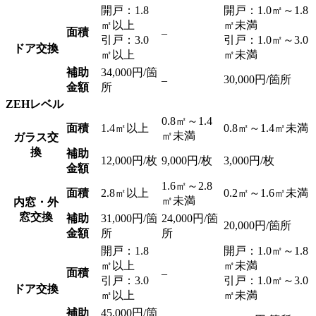
開戸：1.8
開戸：1.0㎡～1.8
㎡以上
㎡未満
面積
–
引戸：3.0
引戸：1.0㎡～3.0
ドア交換
㎡以上
㎡未満
補助
34,000円/箇
30,000円/箇所
–
金額
所
ZEHレベル
0.8㎡～1.4
面積
1.4㎡以上
0.8㎡～1.4㎡未満
㎡未満
ガラス交
換
補助
12,000円/枚
9,000円/枚
3,000円/枚
金額
1.6㎡～2.8
面積
2.8㎡以上
0.2㎡～1.6㎡未満
㎡未満
内窓・外
窓交換
補助
31,000円/箇
24,000円/箇
20,000円/箇所
金額
所
所
開戸：1.8
開戸：1.0㎡～1.8
㎡以上
㎡未満
面積
–
引戸：3.0
引戸：1.0㎡～3.0
ドア交換
㎡以上
㎡未満
補助
45,000円/箇