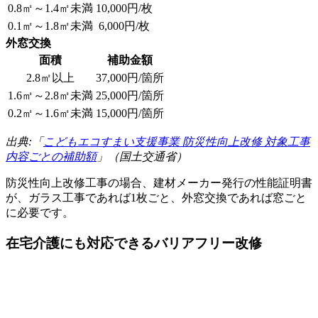
0.8㎡～1.4㎡未満
10,000円/枚
0.1㎡～1.8㎡未満
6,000円/枚
外窓交換
面積
補助金額
2.8㎡以上
37,000円/箇所
1.6㎡～2.8㎡未満
25,000円/箇所
0.2㎡～1.6㎡未満
15,000円/箇所
出典:「
こどもエコすまい支援事業 防災性向上改修 対象工事
内容ごとの補助額
」（国土交通省）
防災性向上改修工事の場合、建材メーカー発行の性能証明書
が、ガラス工事であれば1枚ごと、外窓交換であれば窓ごと
に必要です。
在宅介護にも対応できるバリアフリー改修