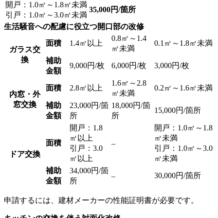
開戸：1.0㎡～1.8㎡未満
35,000円/箇所
引戸：1.0㎡～3.0㎡未満
生活騒音への配慮に役立つ開口部の改修
0.8㎡～1.4
面積
1.4㎡以上
0.1㎡～1.8㎡未満
㎡未満
ガラス交
換
補助
9,000円/枚
6,000円/枚
3,000円/枚
金額
1.6㎡～2.8
面積
2.8㎡以上
0.2㎡～1.6㎡未満
㎡未満
内窓・外
窓交換
補助
23,000円/箇
18,000円/箇
15,000円/箇所
金額
所
所
開戸：1.8
開戸：1.0㎡～1.8
㎡以上
㎡未満
面積
–
引戸：3.0
引戸：1.0㎡～3.0
ドア交換
㎡以上
㎡未満
補助
34,000円/箇
30,000円/箇所
–
金額
所
申請するには、建材メーカーの性能証明書が必要です。