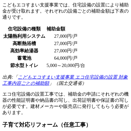
こどもエコすまい支援事業では、住宅設備の設置により補助
金が受け取れます。それぞれの設備ごとの補助金額は下表の
通りです。
住宅設備の種類
補助金額
太陽熱利用システム
27,000円/戸
高断熱浴槽
27,000円/戸
高効率給湯器
27,000円/戸
蓄電池
64,000円/戸
節水型トイレ
5,000～20,000円/台
出典:「
こどもエコすまい支援事業 エコ住宅設備の設置 対象
工事内容ごとの補助額
」（国土交通省）
エコ住宅設備の設置工事では、補助金の申請にそれぞれの機
器の性能証明書や納品書の写し、出荷証明書や保証書の写し
が必要です。建材メーカーや販売店に発行してもらう必要が
あります。
子育て対応リフォーム（任意工事）