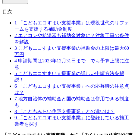
目次
1
「こどもエコすまい支援事業」は現役世代のリフォ
ームを支援する補助金制度
2
エアコンや給湯器も補助金対象に？対象工事の条件
を解説
3
こどもエコすまい支援事業の補助金の上限は最大60
万円
4
申請期間は2023年12月31日まで！でも予算上限に注
意
5
こどもエコすまい支援事業の詳しい申請方法を解
説！
6
「こどもエコすまい支援事業」への応募時の注意点
は？
7
地方自治体の補助金と国の補助金は併用できる制度
も
8
「こどもみらい住宅支援事業」との違いは？
9
「こどもエコすまい支援事業」に登録している施工
業者を探す