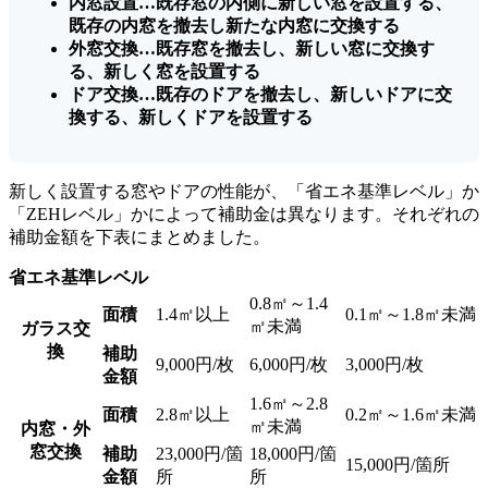
内窓設置…既存窓の内側に新しい窓を設置する、
既存の内窓を撤去し新たな内窓に交換する
外窓交換…既存窓を撤去し、新しい窓に交換す
る、新しく窓を設置する
ドア交換…既存のドアを撤去し、新しいドアに交
換する、新しくドアを設置する
新しく設置する窓やドアの性能が、「省エネ基準レベル」か
「ZEHレベル」かによって補助金は異なります。それぞれの
補助金額を下表にまとめました。
省エネ基準レベル
0.8㎡～1.4
面積
1.4㎡以上
0.1㎡～1.8㎡未満
㎡未満
ガラス交
換
補助
9,000円/枚
6,000円/枚
3,000円/枚
金額
1.6㎡～2.8
面積
2.8㎡以上
0.2㎡～1.6㎡未満
㎡未満
内窓・外
窓交換
補助
23,000円/箇
18,000円/箇
15,000円/箇所
金額
所
所