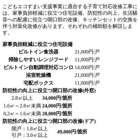
こどもエコすまい支援事業に適合する子育て対応改修工事に
は、家事負担軽減に役立つ住宅設備、防犯性の向上、生活騒
音への配慮に役立つ開口部の改修、キッチンセットの交換を
伴う対面化改修があります。それぞれの補助額を解説しま
す。
家事負担軽減に役立つ住宅設備
ビルトイン食洗器
21,000円/戸
掃除しやすいレンジフード
11,000円/戸
ビルトイン自動調理対応コンロ
14,000円/戸
浴室乾燥機
21,000円/戸
宅配ボックス
11,000円/戸
防犯性の向上に役立つ開口部の改修(外窓)
2.8㎡以上
34,000円/箇所
1.6㎡～2.8㎡未満
24,000円/箇所
0.2㎡～1.6㎡未満
20,000円/箇所
防犯性の向上に役立つ開口部の改修(ドア)
開戸：1.8㎡以上
49,000円/箇所
引戸：3.0㎡以上