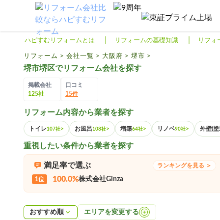
リフォームTOP
ハピすむリフォームとは
ハピすむリフォームとは
リフォームの基礎知識
リフォ
リフォームの基礎知識
リフォーム
>
会社一覧
>
大阪府
>
堺市
>
堺市堺区でリフォーム会社を探す
リフォーム費用相場
掲載会社
口コミ
リフォーム補助金
125社
15件
リフォーム内容から業者を探す
リフォーム会社一覧
トイレ
>
お風呂
>
増築
>
リノベ
>
外壁(塗
107社
108社
64社
90社
閉じる
重視したい条件から業者を探す
満足率で選ぶ
ランキングを見る ＞
100.0%
株式会社Ginza
1位
おすすめ順
エリアを変更する