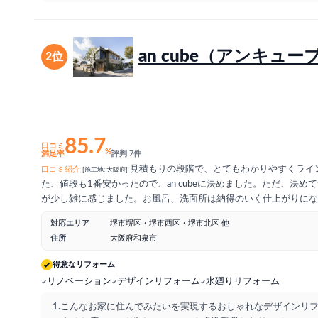
an cube（アンキュー
2位
85.7
口コミ
%
満足率
評判 7件
見積もりの段階で、とてもわかりやすくライ
口コミ紹介
[施工地: 大阪府]
た、値段も1番安かったので、an cubeに決めました。ただ、決め
が少し雑に感じました。お風呂、洗面所は納得のいく仕上がりにな
床を貼り替えたのに、汚れがついているとか、いろいろと不満足な
対応エリア
堺市堺区・堺市西区・堺市北区 他
言えばその都度、対応してもらえたので、まあ及第点です。初めて
住所
大阪府和泉市
で、わからないことも多く、絶対、何社かの見積もりは必要と感じ
の段階でもう少し要望をはっきりと言っておかないとダメだとも感
得意なリフォーム
た、リフォームする時はan cubeに頼むかどうかは、要再考です。
リノベーション
デザインリフォーム
水廻りリフォーム
1.こんなお家に住んでみたいを実現するおしゃれなデザインリ