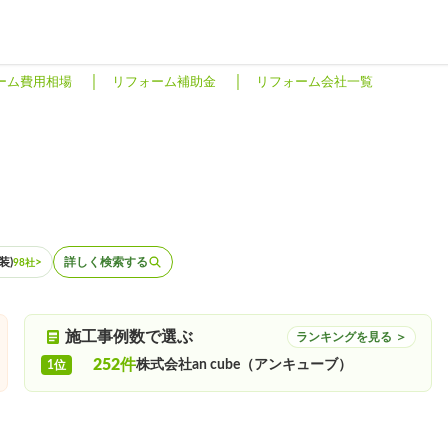
ーム費用相場
リフォーム補助金
リフォーム会社一覧
装)
>
詳しく検索する
98社
施工事例数で選ぶ
ランキングを見る ＞
252件
株式会社an cube（アンキューブ）
1位