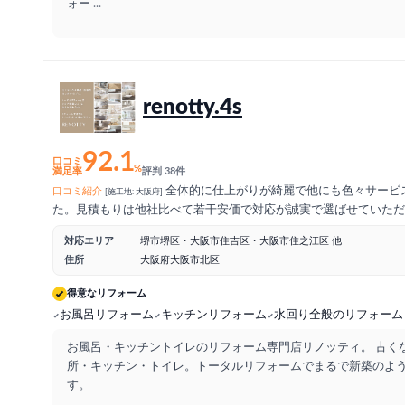
ォー
...
renotty.4s
92.1
口コミ
%
満足率
評判 38件
全体的に仕上がりが綺麗で他にも色々サービ
口コミ紹介
[施工地: 大阪府]
た。見積もりは他社比べて若干安価で対応が誠実で選ばせていただ
対応エリア
堺市堺区・大阪市住吉区・大阪市住之江区 他
住所
大阪府大阪市北区
得意なリフォーム
お風呂リフォーム
キッチンリフォーム
水回り全般のリフォーム
お風呂・キッチントイレのリフォーム専門店リノッティ。 古く
所・キッチン・トイレ。トータルリフォームでまるで新築のよ
す。