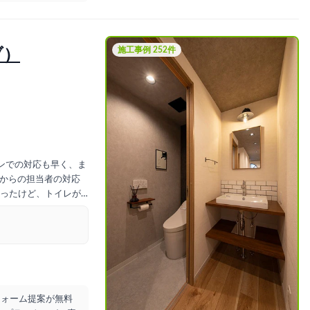
施工事例 252件
ブ）
ンでの対応も早く、ま
てからの担当者の対応
ったけど、トイレが
箇所がありました。
のリフォームなの
ました。打ち合わせ
じました。次にま
フォーム提案が無料