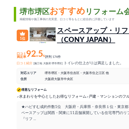
おすすめ
堺市堺区
リフォーム
掲載情報や施工事例の充実度、口コミ等をもとに総合的に評価しています
スペースアップ・リフ
（CONY JAPAN）
1位
92.5
口コミ
%
満足率
評判 174件
トイレの仕上がりは満足しました。
口コミ紹介
[施工地: 大阪府 堺市堺区]
対応エリア
堺市堺区・大阪市住吉区・大阪市住之江区 他
住所
大阪府大阪市中央区
得意なリフォーム
水まわりを中心としたお得なリフォーム
戸建・マンションのフ
★ハピすむ成約件数1位 大阪府・兵庫県・奈良県１位・東京都
ペースアップは関西・関東に11店舗展開している住宅専門のリ
『リフ
...