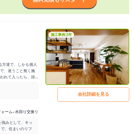
施工事例 2件
る方達で、しかも個人
で、迷うこと無く施
われて入ったら、排
してしまいました。
)のクロスを貼り替え
会社詳細を見る
フォーム
水回り交換リフォーム
績を強みとして、キッ
まで、住まいのリフ