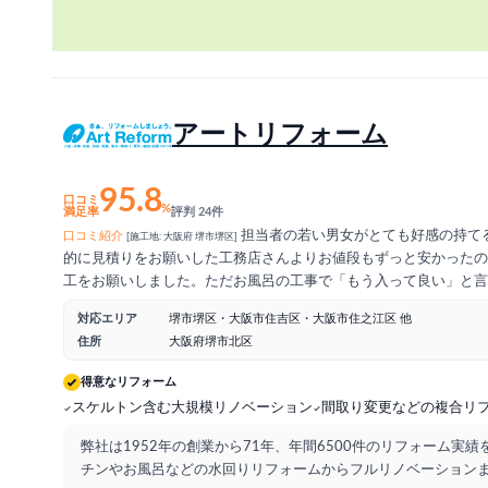
アートリフォーム
95.8
口コミ
%
満足率
評判 24件
担当者の若い男女がとても好感の持て
口コミ紹介
[施工地: 大阪府 堺市堺区]
的に見積りをお願いした工務店さんよりお値段もずっと安かったの
工をお願いしました。ただお風呂の工事で「もう入って良い」と言
水工事が完全に終わって無かった様で、洗面所から廊下まで水漏れ
対応エリア
堺市堺区・大阪市住吉区・大阪市住之江区 他
ただ、そのあと無料で水漏れした廊下(今回の工事には関係ない箇所
住所
大阪府堺市北区
てくれたので、そこは誠意を感じました。
得意なリフォーム
スケルトン含む大規模リノベーション
間取り変更などの複合リ
弊社は1952年の創業から71年、年間6500件のリフォーム実
チンやお風呂などの水回りリフォームからフルリノベーション