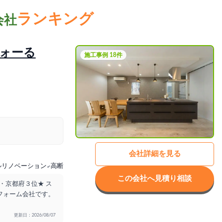
ランキング
会社
ォーる
施工事例 18件
会社詳細を見る
ルリノベーション
高断熱・耐震補強で安心の住まいリフォーム
この会社へ見積り相談
・京都府３位★ ス
フォーム会社です。
更新日：2026/08/07