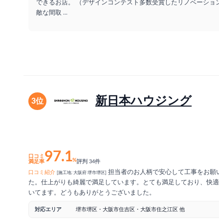
できるお店。 （デザインコンテスト多数受賞したリノベーショ
敵な間取
...
新日本ハウジング
3位
97.1
口コミ
%
満足率
評判 34件
担当者のお人柄で安心して工事をお願
口コミ紹介
[施工地: 大阪府 堺市堺区]
た。仕上がりも綺麗で満足しています。とても満足しており、快適
いてます。どうもありがとうございました。
対応エリア
堺市堺区・大阪市住吉区・大阪市住之江区 他