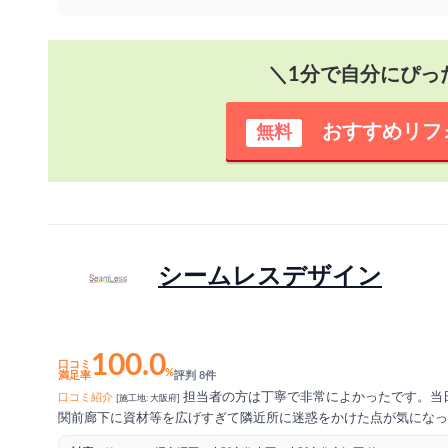
＼1分で自分にぴっ
おすすめリフ
無料
シームレスデザイン
100.0
口コミ
%
満足率
評判 8件
担当者の方は丁寧で非常によかったです。当
口コミ紹介
[施工地: 大阪府]
関前廊下に資材等を広げすぎて隣近所に迷惑をかけた点が気になっ