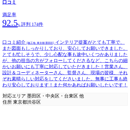
口コミ
満足率
92.5
評判 174件
%
口コミ紹介
インテリア提案がとても丁寧で、
[施工地: 東京都 墨田区]
また図面もしっかりしており、安心してお願いできました。
とても忙しそうで、少し心配な事も途中いくつかありました
が、他の担当の方がフォローしてくださるなど、こちらの細
かいお願いにも丁寧に対応していただきました！営業さん、
設計＆コーディネーターさん、監督さん、現場の皆様、それ
ぞれ素晴らしい対応をしてくださいました。無事に工事も終
わり安心しております！また何かあればお願いしたいです！
対応エリア
墨田区・中央区・台東区 他
住所
東京都渋谷区