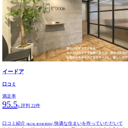
イードア
口コミ
満足率
95.5
評判 22件
%
口コミ紹介
快適な住まいを作っていただいて
[施工地: 東京都 墨田区]