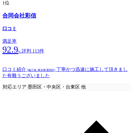
1位
合同会社彩信
口コミ
満足率
92.9
評判 113件
%
口コミ紹介
丁寧かつ迅速に施工して頂きまし
[施工地: 東京都 墨田区]
た有難うございました
対応エリア
墨田区・中央区・台東区 他