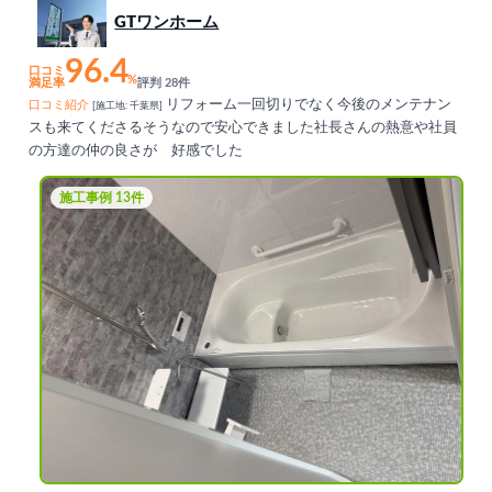
GTワンホーム
96.4
口コミ
%
満足率
評判 28件
リフォーム一回切りでなく今後のメンテナン
口コミ紹介
[施工地: 千葉県]
スも来てくださるそうなので安心できました社長さんの熱意や社員
の方達の仲の良さが 好感でした
施工事例 13件