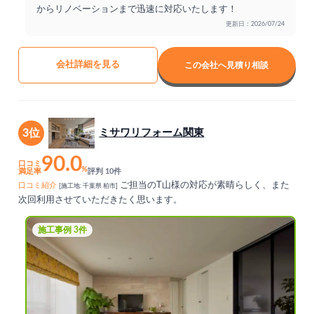
からリノベーションまで迅速に対応いたします！
更新日：2026/07/24
会社詳細を見る
この会社へ見積り相談
3位
ミサワリフォーム関東
90.0
口コミ
%
満足率
評判 10件
ご担当のT山様の対応が素晴らしく、また
口コミ紹介
[施工地: 千葉県 柏市]
次回利用させていただきたく思います。
施工事例 3件