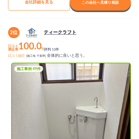
会社詳細を見る
この会社へ見積り相談
2位
ティークラフト
100.0
口コミ
%
満足率
評判 13件
全体的に良いと思う。
口コミ紹介
[施工地: 千葉県]
施工事例 49件