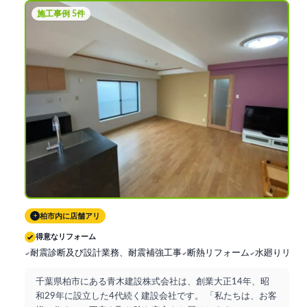
施工事例 5件
柏市内に店舗アリ
+
得意なリフォーム
耐震診断及び設計業務、耐震補強工事
断熱リフォーム
水廻りリフ
千葉県柏市にある青木建設株式会社は、創業大正14年、昭
和29年に設立した4代続く建設会社です。 「私たちは、お客