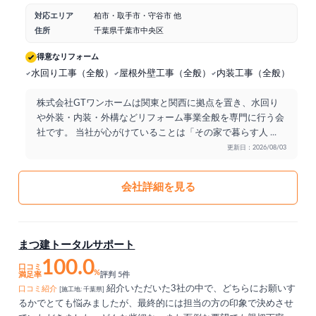
対応エリア
柏市・取手市・守谷市 他
住所
千葉県千葉市中央区
得意なリフォーム
水回り工事（全般）
屋根外壁工事（全般）
内装工事（全般）
株式会社GTワンホームは関東と関西に拠点を置き、水回り
や外装・内装・外構などリフォーム事業全般を専門に行う会
社です。 当社が心がけていることは「その家で暮らす人
...
更新日：2026/08/03
会社詳細を見る
まつ建トータルサポート
100.0
口コミ
%
満足率
評判 5件
紹介いただいた3社の中で、どちらにお願いす
口コミ紹介
[施工地: 千葉県]
るかでとても悩みましたが、最終的には担当の方の印象で決めさせ