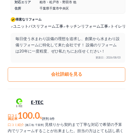
対応エリア
柏市・松戸市・野田市 他
住所
千葉県千葉市中央区
得意なリフォーム
ユニットバスリフォーム工事
キッチンリフォーム工事
トイレリフ
毎日使う水まわり設備の理想を追求し、創業から水まわり設
備リフォームに特化して来た会社です！ 設備のリフォーム
は20年に一度程度、ぜひ私たちにお任せください！
更新日：2026/08/03
会社詳細を見る
E-TEC
100.0
口コミ
%
満足率
評判 8件
見積りから契約まで丁寧な対応で希望の予算
口コミ紹介
[施工地: 千葉県]
内でリフォームすることが出来ました。担当の方はとても話し易く