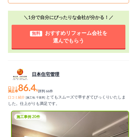
＼1分で自分にぴったりな会社が分かる！／
おすすめリフォーム会社を
無料
選んでもらう
日本住宅管理
86.4
口コミ
%
満足率
評判 66件
とてもスムーズで早すぎてびっくりいたしま
口コミ紹介
[施工地: 千葉県]
した。仕上がりも満足です。
施工事例 20件