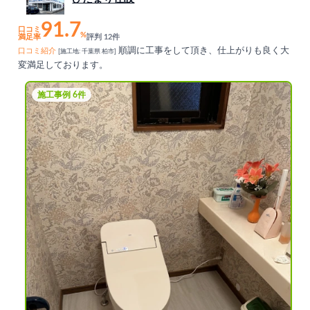
91.7
口コミ
%
満足率
評判 12件
順調に工事をして頂き、仕上がりも良く大
口コミ紹介
[施工地: 千葉県 柏市]
変満足しております。
施工事例 6件