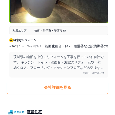
対応エリア
柏市・取手市・印西市 他
得意なリフォーム
ﾕﾆｯﾄﾊﾞｽ・ｼｽﾃﾑｷｯﾁﾝ・洗面化粧台・ﾄｲﾚ・給湯器など設備機器のﾘﾌｫｰ
茨城県の南部を中心にリフォームを工事を行っている会社で
す。 キッチン・トイレ・洗面台・浴室のリフォームや、壁
紙クロス、フローリング・クッションフロアなどの交換な
...
更新日：2026/04/21
会社詳細を見る
殖産住宅