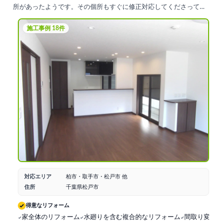
所があったようです。その個所もすぐに修正対応してくださってい
て、満足しています。
施工事例 18件
対応エリア
柏市・取手市・松戸市 他
住所
千葉県松戸市
得意なリフォーム
家全体のリフォーム
水廻りを含む複合的なリフォーム
間取り変更