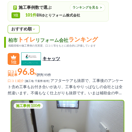
施工事例数で選ぶ
ランキングを見る ＞
101件
1位
BXゆとりフォーム株式会社
おすすめ順
トイレ
ランキング
柏市
リフォーム会社
掲載情報や施工事例の充実度、口コミ等をもとに総合的に評価しています
キャッツ
1位
96.8
口コミ
%
満足率
評判 95件
アフターケアも抜群で、工事後のアンケー
口コミ紹介
[施工地: 千葉県 柏市]
ト含め工事もお付き合いがあり、工事をやりっぱなしの会社とは全
然違います。不備もなく仕上がりも抜群です。いまは補助金の申請
を手伝っていただいています。補助金の申請について、市に問い合
わせても満足な回答をもらえなかったのにキャッツさんはその辺り
施工事例 100件
に知識もしっかりお持ちで、アドバイスを頂けました。