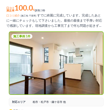
100.0
口コミ
%
満足率
評判 7件
すでに綺麗に完成しています。完成したあと
口コミ紹介
[施工地: 千葉県]
に一緒にチェックもして下さいました。最後の最後まで手厚い対応
で感謝しています。現地調査から工事完了まで何も問題が起きず無
事に終わりよかったです。
施工事例 1件
対応エリア
柏市・松戸市・鎌ケ谷市 他