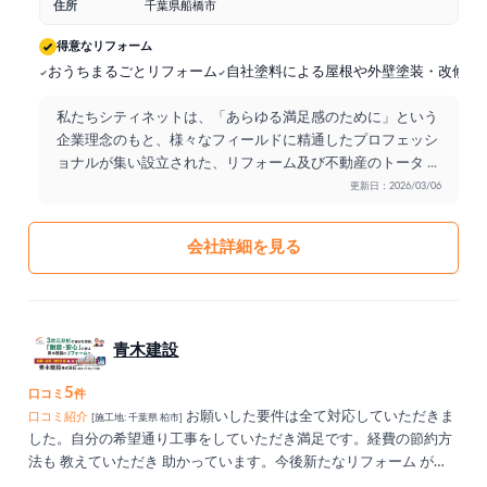
住所
千葉県船橋市
得意なリフォーム
おうちまるごとリフォーム
自社塗料による屋根や外壁塗装・改修工
私たちシティネットは、「あらゆる満足感のために」という
企業理念のもと、様々なフィールドに精通したプロフェッシ
ョナルが集い設立された、リフォーム及び不動産のトータ
...
更新日：2026/03/06
会社詳細を見る
青木建設
5
口コミ
件
お願いした要件は全て対応していただきま
口コミ紹介
[施工地: 千葉県 柏市]
した。自分の希望通り工事をしていただき満足です。経費の節約方
法も 教えていただき 助かっています。今後新たなリフォーム が必
要になった時は、また依頼したいと思っております。