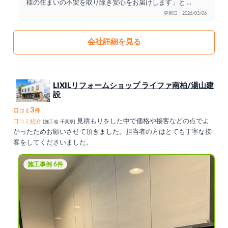
様の住まいの不安を取り除き安心をお届けします」と
...
更新日：2026/03/06
会社詳細を見る
LIXILリフォームショップ ライファ南柏/湯山建
設
3
口コミ
件
見積もりをした中で価格や接客などの点でよ
口コミ紹介
[施工地: 千葉県]
かったためお願いさせて頂きました。担当者の方はとても丁寧な接
客をしてくださいました。
施工事例 6件