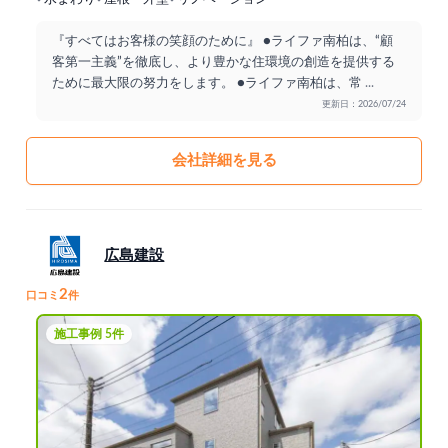
『すべてはお客様の笑顔のために』 ●ライファ南柏は、“顧
客第一主義”を徹底し、より豊かな住環境の創造を提供する
ために最大限の努力をします。 ●ライファ南柏は、常
...
更新日：2026/07/24
会社詳細を見る
広島建設
2
口コミ
件
施工事例 5件