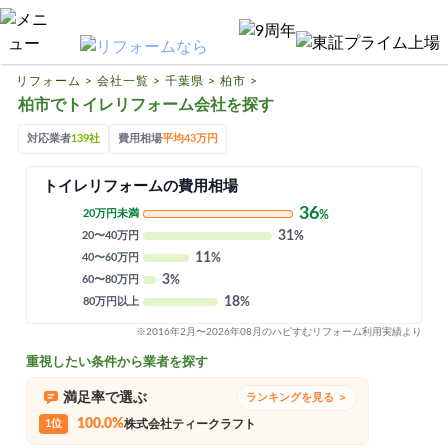
リフォームTOP
ハピすむリフォームとは
リフォーム
>
会社一覧
>
千葉県
>
柏市
>
柏市でトイレリフォーム会社を探す
リフォームの基礎知識
対応業者
139社
費用相場
平均43万円
リフォーム費用相場
トイレリフォームの費用相場
リフォーム補助金
36
20万円未満
%
リフォーム会社一覧
31
20〜40万円
%
11
40〜60万円
%
3
60〜80万円
%
閉じる
18
80万円以上
%
※2016年2月〜2026年08月のハピすむリフォーム利用実績より
重視したい条件から業者を探す
満足率で選ぶ
ランキングを見る ＞
100.0%
1位
株式会社ティークラフト