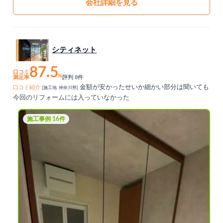
会社詳細を見る
シティネット
87.5
口コミ
%
満足率
評判 8件
金額が安かったせいか細かい部分は聞いても
口コミ紹介
[施工地: 神奈川県]
今回のリフォームには入っていなかった
施工事例 16件